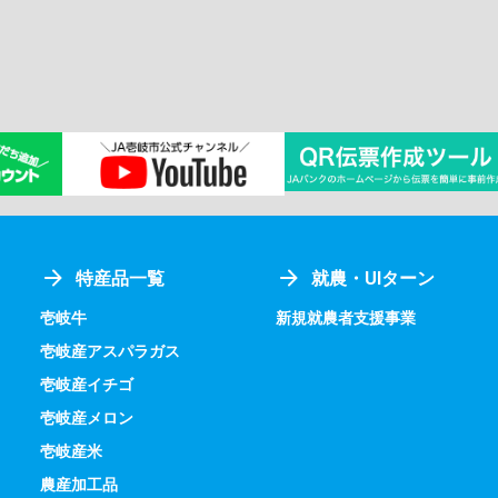
特産品一覧
就農・UIターン
壱岐牛
新規就農者支援事業
壱岐産アスパラガス
壱岐産イチゴ
壱岐産メロン
壱岐産米
農産加工品