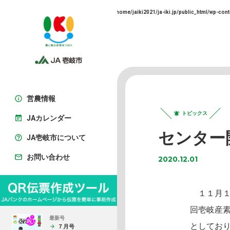
Warning
: Trying to access array offset on false in
/home/jaiki2021/ja-iki.jp/public_html/wp-cont
営農情報
トピックス
JAカレンダー
センター
JA壱岐市について
お問い合わせ
2020.12.01
１１月１
回壱岐産
最新号
としてお
７月号