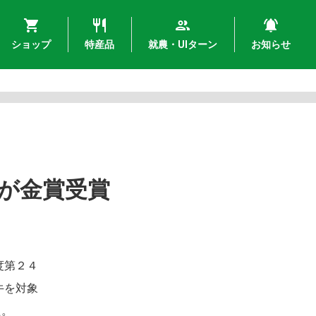
ショップ
特産品
就農・UIターン
お知らせ
が金賞受賞
度第２４
牛を対象
た。