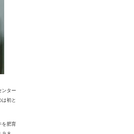
センター
のは初と
牛を肥育
４９８．