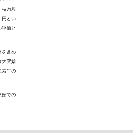
、枝肉歩
１円とい
の評価と
外を含め
は大変嬉
産素牛の
菜館での