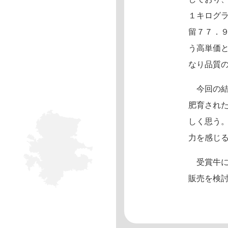
１キログ
留７７．
う高単価
なり品質
今回の結
肥育され
しく思う
力を感じ
受賞牛に
販売を検