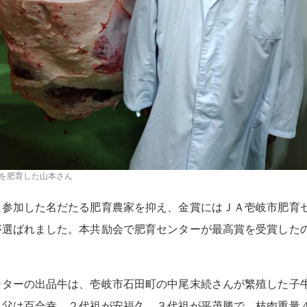
を肥育した山本さん
参加した名だたる肥育農家を抑え、金賞にはＪＡ壱岐市肥育
が選ばれました。本共励会で肥育センターが最高賞を受賞した
。
ターの出品牛は、壱岐市石田町の中尾末続さんが繁殖した子
、父は百合幸、２代祖が安福久、３代祖が平茂勝で、枝肉重量