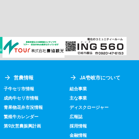
営農情報
JA壱岐市について
子牛セリ市情報
組合事業
成肉牛セリ市情報
主な事業
青果物花弁市況情報
ディスクロージャー
繁殖牛カレンダー
広報誌
第9次営農振興計画
採用情報
金融情報