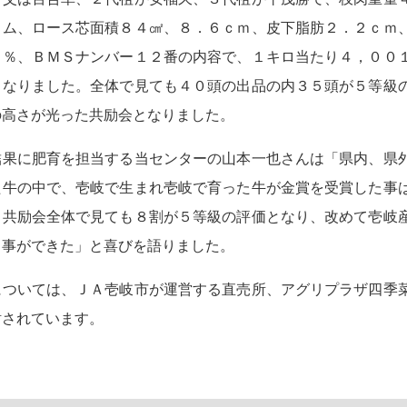
ラム、ロース芯面積８４㎠、８．６ｃｍ、皮下脂肪２．２ｃｍ
９％、ＢＭＳナンバー１２番の内容で、１キロ当たり４，００
となりました。全体で見ても４０頭の出品の内３５頭が５等級
の高さが光った共励会となりました。
果に肥育を担当する当センターの山本一也さんは「県内、県
た牛の中で、壱岐で生まれ壱岐で育った牛が金賞を受賞した事
。共励会全体で見ても８割が５等級の評価となり、改めて壱岐
る事ができた」と喜びを語りました。
ついては、ＪＡ壱岐市が運営する直売所、アグリプラザ四季
討されています。