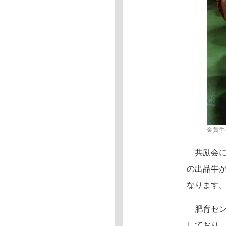
金賞牛
共励会に
の出品牛
なります
肥育セン
しており