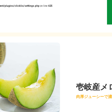
ent/plugins/clicklis/settings.php
on line
425
壱岐産メ
肉厚ジューシーで濃