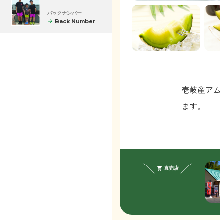
バックナンバー
Back Number
壱岐産ア
ます。
直売店