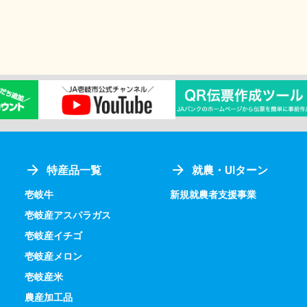
特産品一覧
就農・UIターン
壱岐牛
新規就農者支援事業
壱岐産アスパラガス
壱岐産イチゴ
壱岐産メロン
壱岐産米
農産加工品