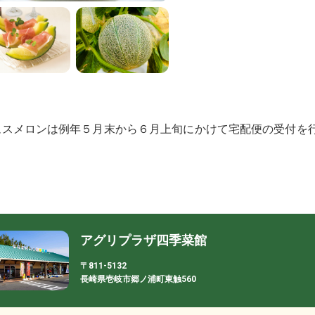
ムスメロンは例年５月末から６月上旬にかけて宅配便の受付を
アグリプラザ四季菜館
〒811-5132
長崎県壱岐市郷ノ浦町東触560