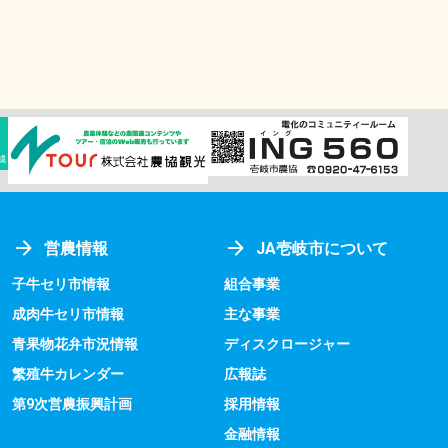
営農情報
JA壱岐市について
子牛セリ市情報
組合事業
成肉牛セリ市情報
主な事業
青果物花弁市況情報
ディスクロージャー
繁殖牛カレンダー
広報誌
第9次営農振興計画
採用情報
金融情報