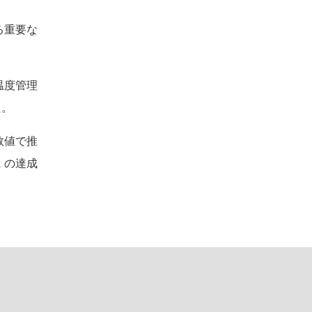
る重要な
温度管理
た。
数値で推
ｔの達成