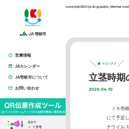
Warning
: Trying to access array offset on false in
/home/jaiki2021/ja-iki.jp/public_html/wp-cont
営農情報
トピックス
JAカレンダー
立茎時期
JA壱岐市について
お問い合わせ
2020.04.10
ＪＡ壱岐
にて予定
最新号
ナウイル
７月号