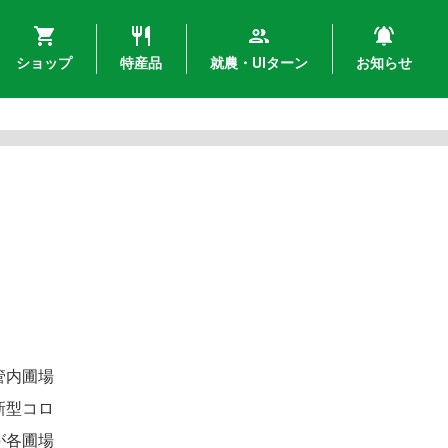
ショップ
特産品
就農・UIターン
お知らせ
管内圃場
新型コロ
が各圃場