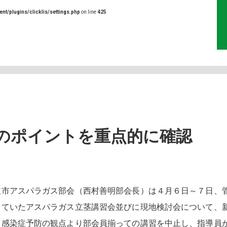
ent/plugins/clicklis/settings.php
on line
425
のポイントを重点的に確認
市アスパラガス部会（西村善明部会長）は４月６日～７日、
していたアスパラガス立茎講習会並びに現地検討会について、
ス感染症予防の観点より部会員揃っての講習を中止し、指導員