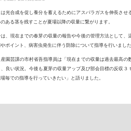
は光合成を促し養分を蓄えるためにアスパラガスを伸長させ
いのある茎を残すことが夏場以降の収量に繋がります。
は、現在までの春芽の収量の報告や今後の管理方法として、
期やポイント、病害虫発生に伴う防除について指導を行いまし
産園芸課の市村省吾指導員は「現在までの収量は過去最高の
り、良い状況。今後も夏芽の収量アップ及び部会目標の反収３
圃場毎での指導を行っていきたい」と語りました。