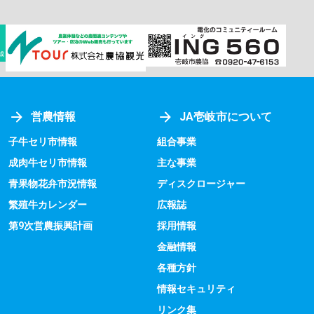
営農情報
JA壱岐市について
子牛セリ市情報
組合事業
成肉牛セリ市情報
主な事業
青果物花弁市況情報
ディスクロージャー
繁殖牛カレンダー
広報誌
第9次営農振興計画
採用情報
金融情報
各種方針
情報セキュリティ
リンク集