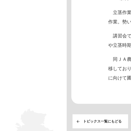
立茎作業
作業。勢
講習会で
や立茎時
同ＪＡ農
移してお
に向けて
トピックス一覧にもどる