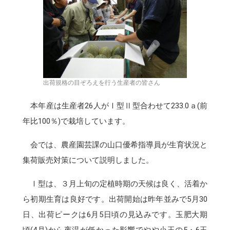
出荷規格の目ぞろえを行う生産者の皆さん
本年産は生産者26人がⅠ型Ⅱ型合わせて233.0ａ(前
年比100％)で栽培しています。
会では、農産園芸課の山口優希指導員が生育状況と
集荷販売対策について説明しました。
Ⅰ型は、３月上旬の定植時期の天候は良く、活着か
ら初期生育は良好です。出荷開始は昨年並みで5月30
日、出荷ピークは6月5日頃の見込みです。玉肥大期