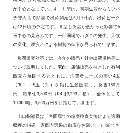
頃(4月)から夜温が低かった影響でやや小玉の5・6玉
が中心となっています。Ⅱ型は、初期生育からミツバ
チ導入まで順調で出荷開始は6月9日頃、出荷ピーク
は12日頃の予定です。Ⅱ型も夜温が低かった影響で5
玉中心の見込みです。一部圃場でハダニの発生、天候
の変化、成疲れによる樹勢の低下が見られています。
集荷販売対策では、今年の販売方針や出荷規格等に
ついて説明しました。宅配・店舗販売を柱とした有利
販売を展開するとともに、消費者ニーズの高い4玉
（3L）・5玉（2L）を軸に生産販売し、反当150万
円、箱単価3,500円（R4は3,293／箱）、全体として
10,000箱、3,500万円を目指していきます。
山口指導員は「各圃場での糖度検査実施による適期
収穫の指導、家庭内選果の徹底をお願いして1箱でも