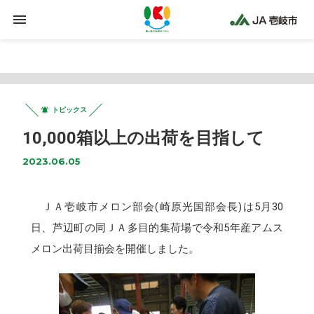
Warning
: Trying to access array offset on false in
/home/jaiki2021/ja-iki.jp/public_html/wp-
content/plugins/clicklis/settings.php
on line
425
トピックス
10,000箱以上の出荷を目指して
2023.06.05
ＪＡ壱岐市メロン部会(崎原光国部会長)は5月30
日、芦辺町の同ＪＡ多目的集荷場で令和5年産アムス
メロン出荷目揃会を開催しました。