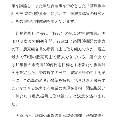
策を議論し、また当組合理事を中心とした「営農振興
計画推進特別委員会」において、振興具体策の検討と
計画の進捗管理体制を整えています。
川﨑裕司組合長は「1980年の第１次営農振興計画
より８次まで約40年間、行政はじめ関係機関の協力
の下、農家組合員の所得向上に取り組んできた。現在
最大で73億の販売高まで拡大できている。第９次で
は10年後の販売高100億円を目標とする新たな振興計
画を策定した。壱岐農業の発展、農家所得の向上を第
一に、この島の若者が希望を持ち、活き活きと暮らす
ことができる魅力ある農業の実現を目指し関係機関と
一体となり農業振興に取り組む」と決意を述べまし
た。
大会では、計画の趣旨説明や記念講演、特別講演な