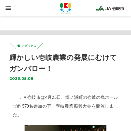
Warning
: Trying to access array offset on false in
/home/jaiki2021/ja-iki.jp/public_html/wp-
content/plugins/clicklis/settings.php
on line
425
トピックス
輝かしい壱岐農業の発展にむけて
ガンバロー！
2023.05.08
ＪＡ壱岐市は4月25日、郷ノ浦町の壱岐の島ホール
で約570名参加の下、壱岐農業振興大会を開催しまし
た。