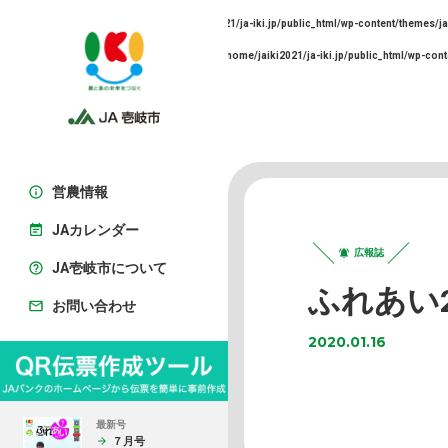
Warning
: Undefined array key 0 in
/home/jaiki2021/ja-iki.jp/public_html/wp-content/themes/ja
Warning
: Trying to access array offset on false in
/home/jaiki2021/ja-iki.jp/public_html/wp-cont
営農情報
JAカレンダー
広報誌
JA壱岐市について
ふれあい2
お問い合わせ
2020.01.16
最新号
７月号