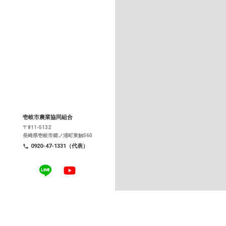
壱岐市農業協同組合
〒811-5132
長崎県壱岐市郷ノ浦町東触560
0920-47-1331（代表）