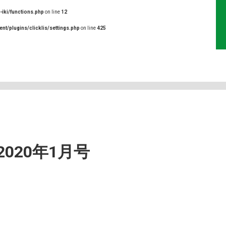
-iki/functions.php
on line
12
ent/plugins/clicklis/settings.php
on line
425
020年1月号