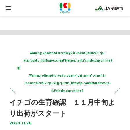
Warning
: Trying to access array offset on false in
/home/jaiki2021/ja-iki.jp/public_html/wp-
content/plugins/clicklis/settings.php
on line
425
Warning
: Undefined array key 0 in
/home/jaiki2021/ja-
iki.jp/public_html/wp-content/themes/ja-iki/single.php
on line
9
Warning
: Attempt to read property "cat_name" on null in
/home/jaiki2021/ja-iki.jp/public_html/wp-content/themes/ja-
iki/single.php
on line
9
イチゴの生育確認 １１月中旬よ
り出荷がスタート
2020.11.26