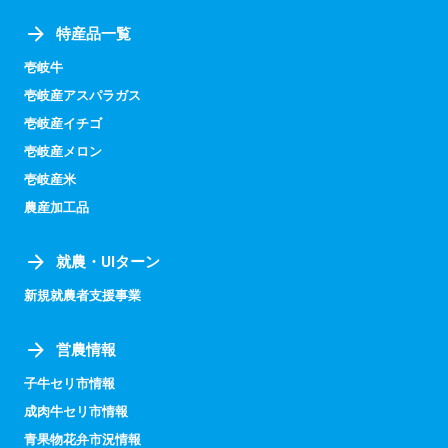
特産品一覧
壱岐牛
壱岐産アスパラガス
壱岐産イチゴ
壱岐産メロン
壱岐産米
農産加工品
就農・UIターン
新規就農者支援事業
営農情報
子牛セリ市情報
成肉牛セリ市情報
青果物花弁市況情報