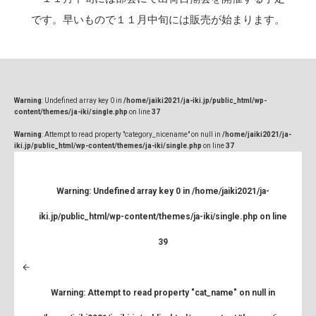
です。早いもので１１月中旬には販売が始まります。
Warning
: Undefined array key 0 in
/home/jaiki2021/ja-iki.jp/public_html/wp-
content/themes/ja-iki/single.php
on line
37
Warning
: Attempt to read property "category_nicename" on null in
/home/jaiki2021/ja-
iki.jp/public_html/wp-content/themes/ja-iki/single.php
on line
37
Warning
: Undefined array key 0 in
/home/jaiki2021/ja-
iki.jp/public_html/wp-content/themes/ja-iki/single.php
on line
39
Warning
: Attempt to read property "cat_name" on null in