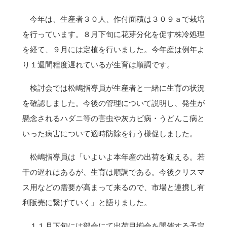
今年は、生産者３０人、作付面積は３０９ａで栽培
を行っています。８月下旬に花芽分化を促す株冷処理
を経て、９月には定植を行いました。今年産は例年よ
り１週間程度遅れているが生育は順調です。
検討会では松嶋指導員が生産者と一緒に生育の状況
を確認しました。今後の管理について説明し、発生が
懸念されるハダニ等の害虫や灰カビ病・うどんこ病と
いった病害について適時防除を行う様促しました。
松嶋指導員は「いよいよ本年産の出荷を迎える。若
干の遅れはあるが、生育は順調である。今後クリスマ
ス用などの需要が高まって来るので、市場と連携し有
利販売に繋げていく」と語りました。
１１月下旬には部会にて出荷目揃会を開催する予定