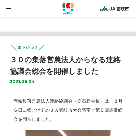
Warning
: Trying to access array offset on false in
/home/jaiki2021/ja-iki.jp/public_html/wp-
content/plugins/clicklis/settings.php
on line
425
トピックス
３０の集落営農法人からなる連絡
協議会総会を開催しました
2021.08.24
壱岐集落営農法人連絡協議会（立石新会長）は、８月
６日に郷ノ浦町のＪＡ壱岐市大会議室で第５回通常総
会を開催しました。