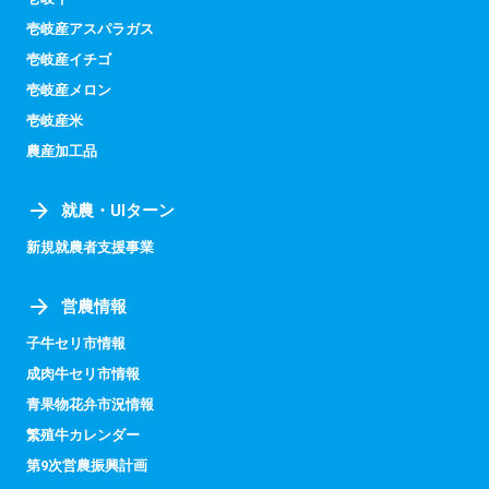
壱岐産アスパラガス
壱岐産イチゴ
壱岐産メロン
壱岐産米
農産加工品
就農・UIターン
新規就農者支援事業
営農情報
子牛セリ市情報
成肉牛セリ市情報
青果物花弁市況情報
繁殖牛カレンダー
第9次営農振興計画