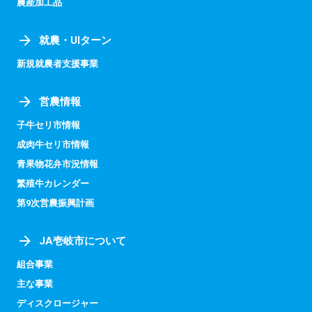
農産加工品
就農・UIターン
新規就農者支援事業
営農情報
子牛セリ市情報
成肉牛セリ市情報
青果物花弁市況情報
繁殖牛カレンダー
第9次営農振興計画
JA壱岐市について
組合事業
主な事業
ディスクロージャー