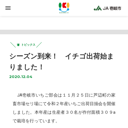
Warning
: Trying to access array offset on false in
/home/jaiki2021/ja-iki.jp/public_html/wp-
content/plugins/clicklis/settings.php
on line
425
トピックス
シーズン到来！ イチゴ出荷始ま
りました！
2020.12.04
JA壱岐市いちご部会は１１月２５日に芦辺町の家
畜市場セリ場にて令和２年産いちご出荷目揃会を開催
しました。本年産は生産者３０名が作付面積３０９a
で栽培を行っています。