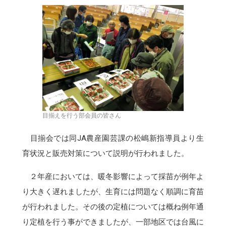
目揃えを行う部会員の皆さん
目揃会では同JA農産園芸課の松嶋新指導員より生
育状況と販売対策について説明が行われました。
２年産においては、暖冬影響によって採苗が例年よ
り大きく遅れましたが、生育には問題なく順調に育苗
が行われました。その後の定植については概ね例年通
り定植を行う事ができましたが、一部地区では台風に