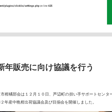
ent/plugins/clicklis/settings.php
on line
425
新年販売に向け協議を行う
市柑橘部会は１２月１０日、芦辺町の担い手サポートセンタ
和２年産中晩柑出荷協議会及び目揃会を開催しました。