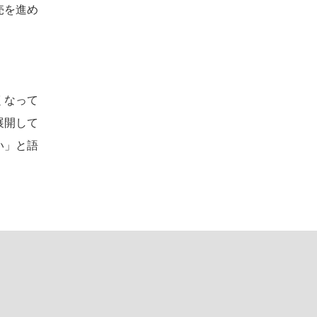
売を進め
くなって
展開して
い」と語