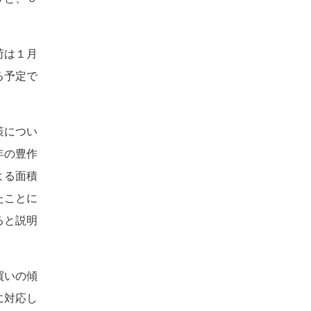
荷は１月
る予定で
策につい
年の豊作
よる面積
たことに
ると説明
買いの傾
に対応し