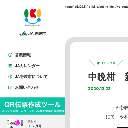
Warning
: Trying to access array offset on false in
/home/jaiki2021/ja-iki.jp/public_html/wp-cont
営農情報
トピックス
JAカレンダー
中晩柑 
JA壱岐市について
お問い合わせ
2020.12.22
ＪＡ壱岐
にて、令
最新号
７月号