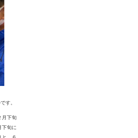
かです。
２月下旬
月下旬に
りと、６