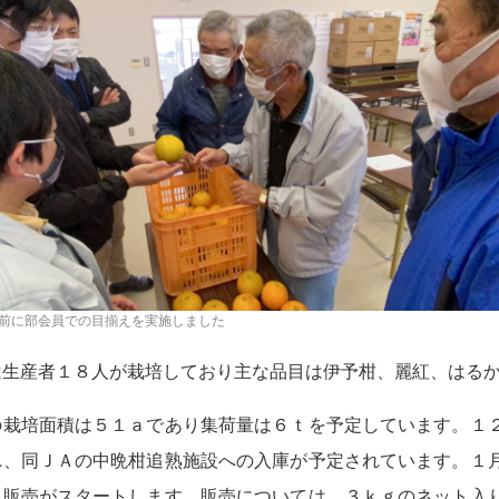
前に部会員での目揃えを実施しました
生産者１８人が栽培しており主な品目は伊予柑、麗紅、はる
栽培面積は５１ａであり集荷量は６ｔを予定しています。１
れ、同ＪＡの中晩柑追熟施設への入庫が予定されています。１
れ販売がスタートします。販売については、３ｋｇのネット入