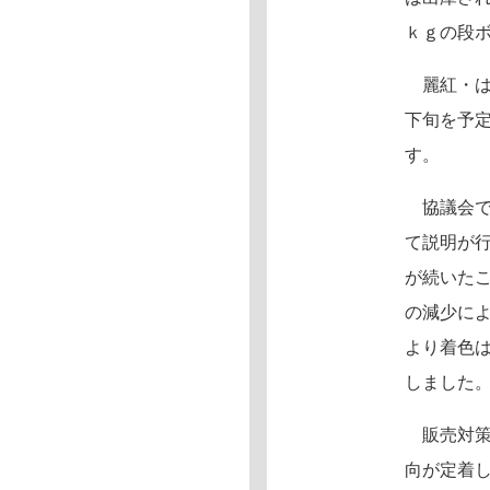
ｋｇの段
麗紅・は
下旬を予
す。
協議会で
て説明が
が続いた
の減少に
より着色
しました
販売対策
向が定着