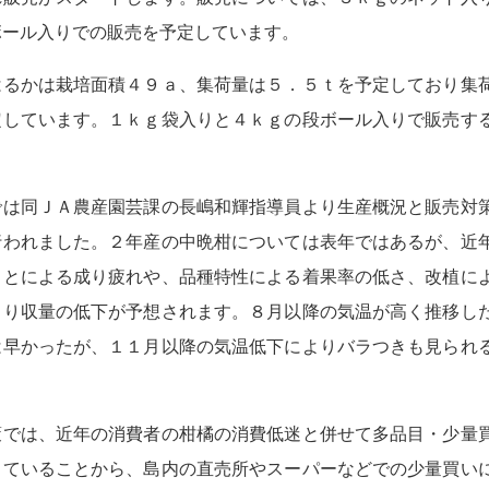
ボール入りでの販売を予定しています。
るかは栽培面積４９ａ、集荷量は５．５ｔを予定しており集
定しています。１ｋｇ袋入りと４ｋｇの段ボール入りで販売す
は同ＪＡ農産園芸課の長嶋和輝指導員より生産概況と販売対
行われました。２年産の中晩柑については表年ではあるが、近
ことによる成り疲れや、品種特性による着果率の低さ、改植に
より収量の低下が予想されます。８月以降の気温が高く推移し
は早かったが、１１月以降の気温低下によりバラつきも見られ
。
では、近年の消費者の柑橘の消費低迷と併せて多品目・少量
していることから、島内の直売所やスーパーなどでの少量買い