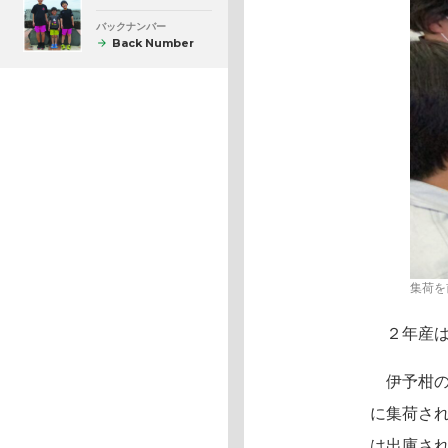
バックナンバー
Back Number
集荷を
２年産は
伊予柑の
に集荷さ
は出庫さ