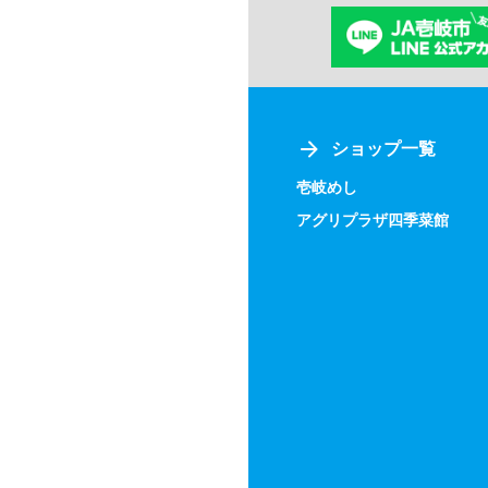
ショップ一覧
壱岐めし
アグリプラザ四季菜館