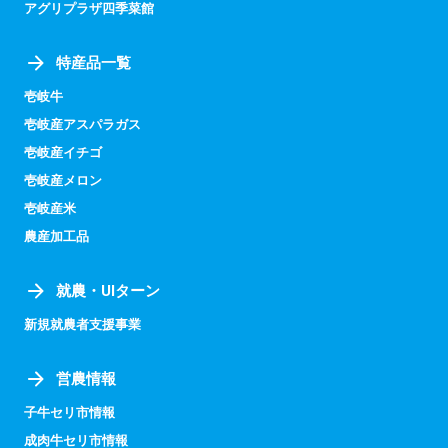
アグリプラザ四季菜館
特産品一覧
壱岐牛
壱岐産アスパラガス
壱岐産イチゴ
壱岐産メロン
壱岐産米
農産加工品
就農・UIターン
新規就農者支援事業
営農情報
子牛セリ市情報
成肉牛セリ市情報