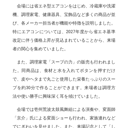
会場には省エネ型エアコンをはじめ、冷蔵庫や洗濯
機、調理家電、健康器具、宝飾品など多くの商品が並
び、各メーカー担当者が機能や特徴を説明しました。
特にエアコンについては、2027年度から省エネ基準
改定に伴う価格上昇が見込まれていることから、来場
者の関心を集めていました。
また、調理家電「スープの力」の販売も行われまし
た。同商品は、食材と水を入れてボタンを押すだけ
で、皮やヘタまで丸ごと使用した栄養たっぷりのスー
プを約30分で作ることができます。来場者は調理方
法や使い勝手に興味深く耳を傾けていました。
会場では壱州荒波太鼓風舞組による演奏や、変面師
「京介」氏による変面ショーも行われ、家族連れなど
でにぎわいを見せました。また、来場記念として「し