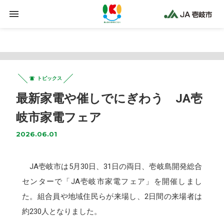
Warning
: Trying to access array offset on false in
/home/jaiki2021/ja-iki.jp/public_html/wp-
content/plugins/clicklis/settings.php
on line
425
トピックス
最新家電や催しでにぎわう JA壱
岐市家電フェア
2026.06.01
JA壱岐市は5月30日、31日の両日、壱岐島開発総合
センターで「JA壱岐市家電フェア」を開催しまし
た。組合員や地域住民らが来場し、2日間の来場者は
約230人となりました。