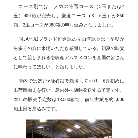
コース別では、人気の特選コース（5玉または4
玉）400箱が完売し、厳選コース（3～6玉）が860
箱、2玉コースが380箱の申し込みとなりました。
同JA地域ブランド推進課の立山淳課長は「早朝か
ら多くの方に来場いただき感謝している。初夏の味覚
として親しまれる壱岐産アムスメロンを全国の皆さん
に味わってほしい」と話しました。
管内では29戸が約3㌶で栽培しており、6月初めに
出荷目揃えを行い、島内外へ随時発送する予定です。
本年の販売予定数は13,500箱で、前年実績を約1,000
箱上回る見込みです。