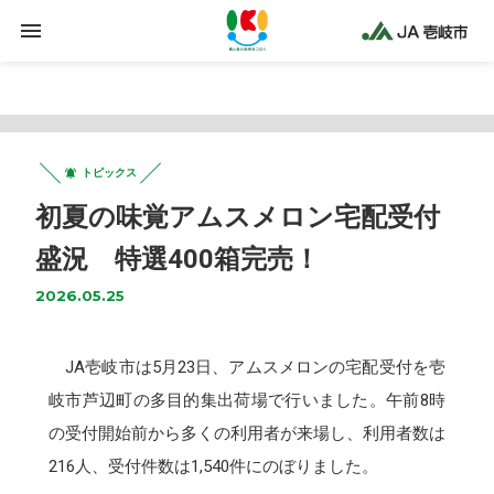
Warning
: Trying to access array offset on false in
/home/jaiki2021/ja-iki.jp/public_html/wp-
content/plugins/clicklis/settings.php
on line
425
トピックス
初夏の味覚アムスメロン宅配受付
盛況 特選400箱完売！
2026.05.25
JA壱岐市は5月23日、アムスメロンの宅配受付を壱
岐市芦辺町の多目的集出荷場で行いました。午前8時
の受付開始前から多くの利用者が来場し、利用者数は
216人、受付件数は1,540件にのぼりました。