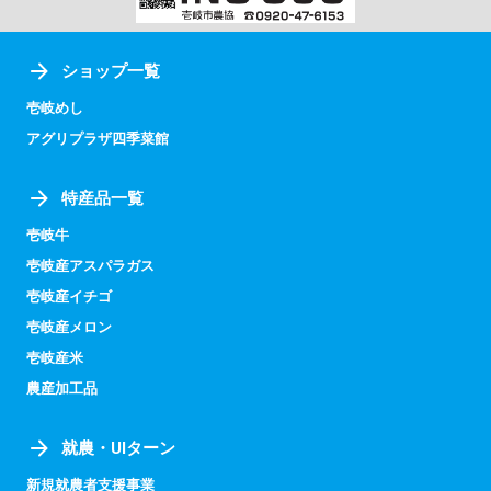
ショップ一覧
壱岐めし
アグリプラザ四季菜館
特産品一覧
壱岐牛
壱岐産アスパラガス
壱岐産イチゴ
壱岐産メロン
壱岐産米
農産加工品
就農・UIターン
新規就農者支援事業