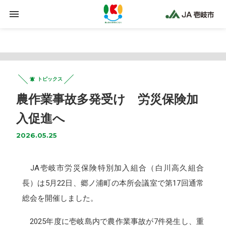
Warning
: Trying to access array offset on false in
/home/jaiki2021/ja-iki.jp/public_html/wp-
content/plugins/clicklis/settings.php
on line
425
トピックス
農作業事故多発受け 労災保険加
入促進へ
2026.05.25
JA壱岐市労災保険特別加入組合（白川高久組合
長）は5月22日、郷ノ浦町の本所会議室で第17回通常
総会を開催しました。
2025年度に壱岐島内で農作業事故が7件発生し、重