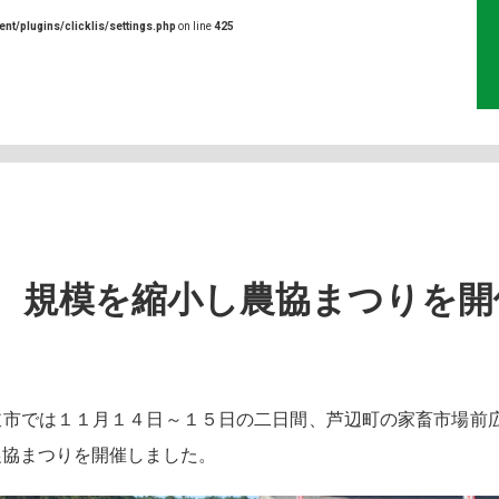
ent/plugins/clicklis/settings.php
on line
425
、規模を縮小し農協まつりを開
市では１１月１４日～１５日の二日間、芦辺町の家畜市場前
農協まつりを開催しました。