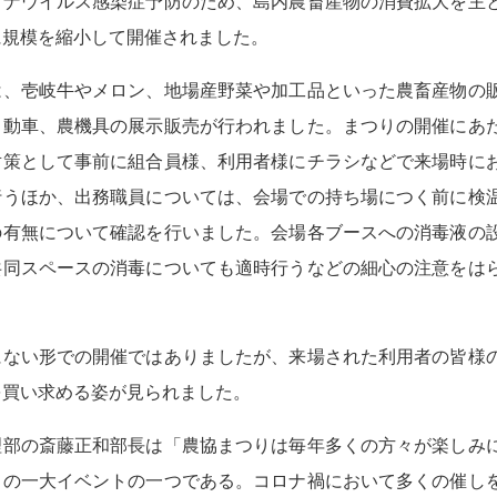
ロナウイルス感染症予防のため、島内農畜産物の消費拡大を主
に規模を縮小して開催されました。
、壱岐牛やメロン、地場産野菜や加工品といった農畜産物の
自動車、農機具の展示販売が行われました。まつりの開催にあ
対策として事前に組合員様、利用者様にチラシなどで来場時に
行うほか、出務職員については、会場での持ち場につく前に検
の有無について確認を行いました。会場各ブースへの消毒液の
共同スペースの消毒についても適時行うなどの細心の注意をは
。
ない形での開催ではありましたが、来場された利用者の皆様
を買い求める姿が見られました。
部の斎藤正和部長は「農協まつりは毎年多くの方々が楽しみ
Ａの一大イベントの一つである。コロナ禍において多くの催し