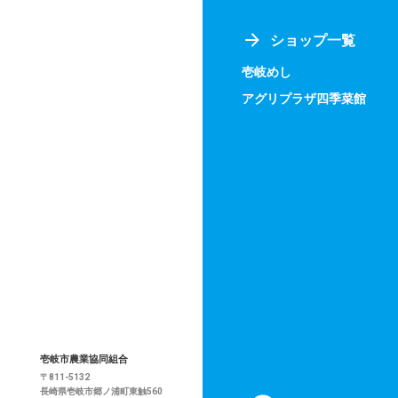
ショップ一覧
壱岐めし
アグリプラザ四季菜館
壱岐市農業協同組合
〒811-5132
長崎県壱岐市郷ノ浦町東触560