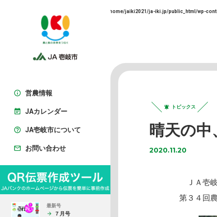
Warning
: Trying to access array offset on false in
/home/jaiki2021/ja-iki.jp/public_html/wp-cont
営農情報
トピックス
JAカレンダー
晴天の中
JA壱岐市について
お問い合わせ
2020.11.20
ＪＡ壱岐
第３４回
最新号
７月号