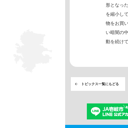
形となっ
を縮小し
物をお買
い暗闇の
動を続け
トピックス一覧にもどる