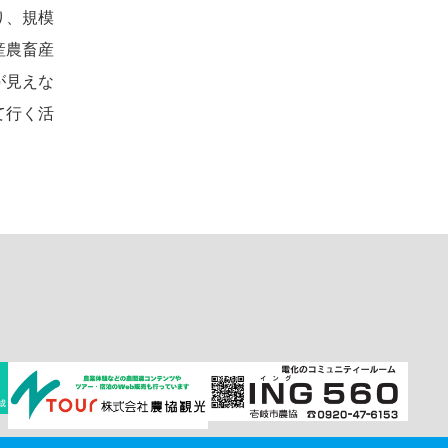
り、規模
産農畜産
が見えな
て行く活