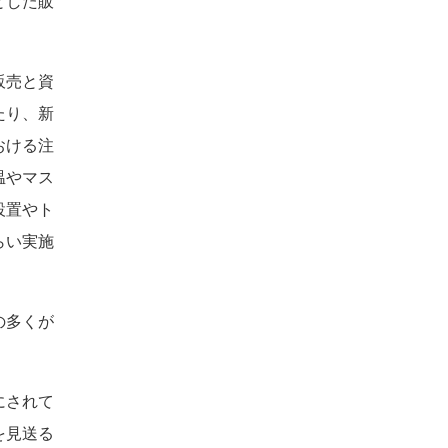
とした販
販売と資
たり、新
おける注
温やマス
設置やト
らい実施
の多くが
にされて
を見送る