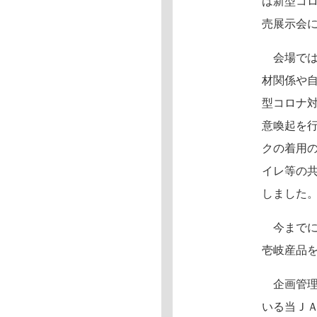
は新型コ
売展示会
会場では
材関係や
型コロナ
意喚起を
クの着用
イレ等の
しました
今までに
壱岐産品
企画管理
いる当Ｊ