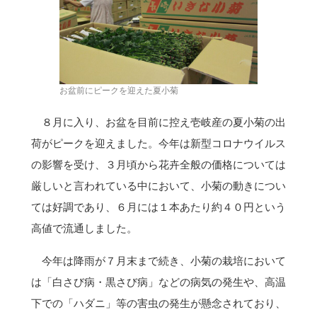
お盆前にピークを迎えた夏小菊
８月に入り、お盆を目前に控え壱岐産の夏小菊の出
荷がピークを迎えました。今年は新型コロナウイルス
の影響を受け、３月頃から花卉全般の価格については
厳しいと言われている中において、小菊の動きについ
ては好調であり、６月には１本あたり約４０円という
高値で流通しました。
今年は降雨が７月末まで続き、小菊の栽培において
は「白さび病・黒さび病」などの病気の発生や、高温
下での「ハダニ」等の害虫の発生が懸念されており、