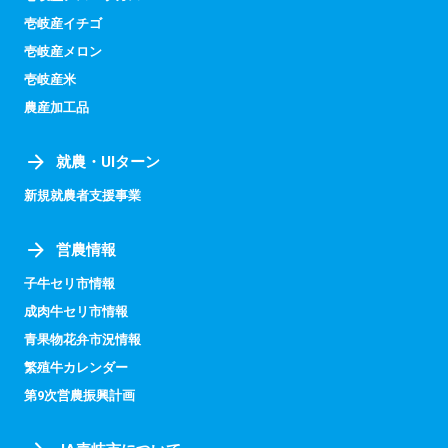
壱岐産イチゴ
壱岐産メロン
壱岐産米
農産加工品
就農・UIターン
新規就農者支援事業
営農情報
子牛セリ市情報
成肉牛セリ市情報
青果物花弁市況情報
繁殖牛カレンダー
第9次営農振興計画