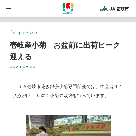
トピックス
壱岐産小菊 お盆前に出荷ピーク
迎える
2020.08.20
ＪＡ壱岐市花き部会小菊専門部会では、生産者４４
人が約７．５㌶で小菊の栽培を行っています。