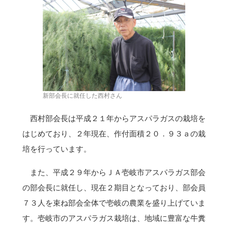
新部会長に就任した西村さん
西村部会長は平成２１年からアスパラガスの栽培を
はじめており、２年現在、作付面積２０．９３ａの栽
培を行っています。
また、平成２９年からＪＡ壱岐市アスパラガス部会
の部会長に就任し、現在２期目となっており、部会員
７３人を束ね部会全体で壱岐の農業を盛り上げていま
す。壱岐市のアスパラガス栽培は、地域に豊富な牛糞