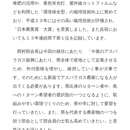
堆肥の活用や、黄色蛍光灯、紫外線カットフィルムな
どを利用した「環境保全型」の栽培技術向上に努めて
おり、平成２３年にはその高い栽培技術が評価され、
「日本農業賞 大賞」を受賞しました。また反収にお
いても１３年連続県下第１位を記録しています。
西村部会長は今回の就任にあたり、「今後のアスパ
ラガス振興にあたり、県全体で産地として定着させる
ため、作付面積を増やし、維持していく事が大事で
す。そのためにも新規でアスパラガス農家になる人が
出てくる必要があります。県出身のＵターン者や、島
へのＩターン希望者の選択肢の一つとなるように、取
組みやすい環境づくりのため、県や市に対して要望を
行っていきたい。また、県を代表する農産物の一つを
担う部会として部会員の士気も高めていきたい」と意
気込みを語りました。