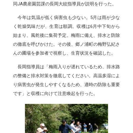
同JA農産園芸課の長岡大紋指導員が説明を行った。
今年は気温が低く病害虫も少ない。5月は雨が少な
く乾燥気味だが、生育は順調。収穫は6月中下旬から
始まり、風乾後に集荷予定。梅雨に備え、排水と防除
の徹底を呼びかけた。その後、郷ノ浦町の梅野弘紀さ
んの圃場を参加者で視察し、生育状況を確認した。
長岡指導員は「梅雨入りが遅れているため、排水路
の整備と排水対策を徹底してください。高温多湿によ
り病害虫が発生しやすくなるため、適時の防除も重要
です」と収穫に向けて注意喚起を行った。