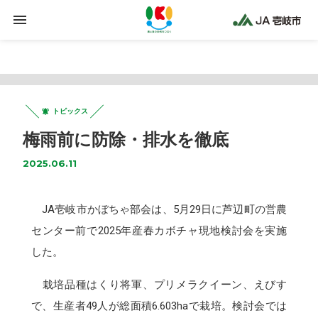
Warning
: Trying to access array offset on false in
/home/jaiki2021/ja-iki.jp/public_html/wp-
content/plugins/clicklis/settings.php
on line
425
トピックス
梅雨前に防除・排水を徹底
2025.06.11
JA壱岐市かぼちゃ部会は、5月29日に芦辺町の営農
センター前で2025年産春カボチャ現地検討会を実施
した。
栽培品種はくり将軍、プリメラクイーン、えびす
で、生産者49人が総面積6.603haで栽培。検討会では