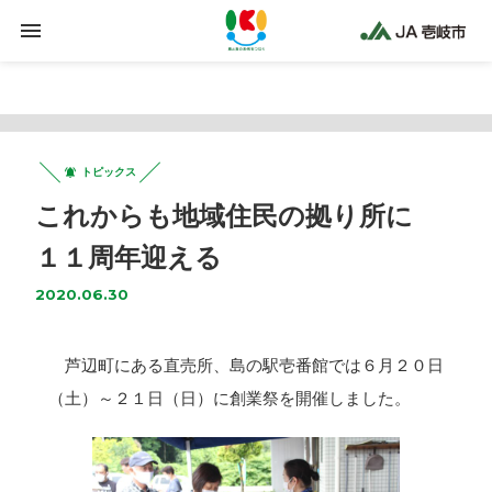
Warning
: Trying to access array offset on false in
/home/jaiki2021/ja-iki.jp/public_html/wp-
content/plugins/clicklis/settings.php
on line
425
トピックス
これからも地域住民の拠り所に
１１周年迎える
2020.06.30
芦辺町にある直売所、島の駅壱番館では６月２０日
（土）～２１日（日）に創業祭を開催しました。