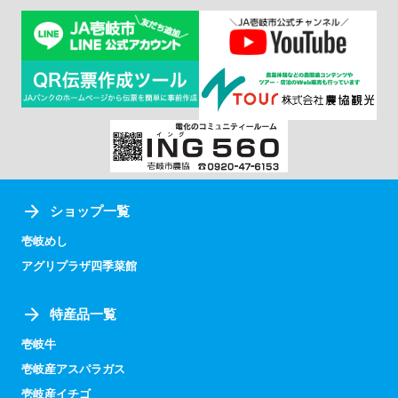
ショップ一覧
壱岐めし
アグリプラザ四季菜館
特産品一覧
壱岐牛
壱岐産アスパラガス
壱岐産イチゴ