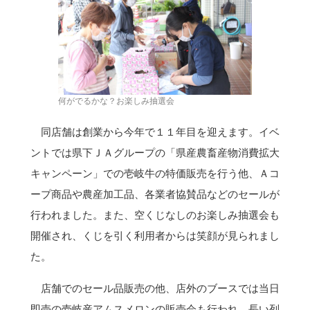
何がでるかな？お楽しみ抽選会
同店舗は創業から今年で１１年目を迎えます。イベ
ントでは県下ＪＡグループの「県産農畜産物消費拡大
キャンペーン」での壱岐牛の特価販売を行う他、Ａコ
ープ商品や農産加工品、各業者協賛品などのセールが
行われました。また、空くじなしのお楽しみ抽選会も
開催され、くじを引く利用者からは笑顔が見られまし
た。
店舗でのセール品販売の他、店外のブースでは当日
即売の壱岐産アムスメロンの販売会も行われ、長い列