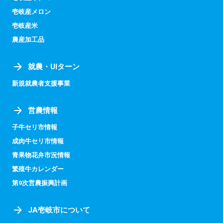
壱岐産メロン
壱岐産米
農産加工品
就農・UIターン
新規就農者支援事業
営農情報
子牛セリ市情報
成肉牛セリ市情報
青果物花弁市況情報
繁殖牛カレンダー
第9次営農振興計画
JA壱岐市について