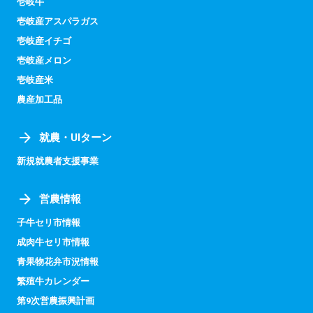
壱岐牛
壱岐産アスパラガス
壱岐産イチゴ
壱岐産メロン
壱岐産米
農産加工品
就農・UIターン
新規就農者支援事業
営農情報
子牛セリ市情報
成肉牛セリ市情報
青果物花弁市況情報
繁殖牛カレンダー
第9次営農振興計画