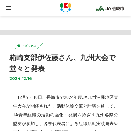
Warning
: Trying to access array offset on false in
/home/jaiki2021/ja-iki.jp/public_html/wp-
content/plugins/clicklis/settings.php
on line
425
トピックス
箱崎支部伊佐藤さん、九州大会で
堂々と発表
2024.12.16
12月9・10日、長崎市で2024年度JA九州沖縄地区青
年大会が開催された。活動体験交流と討議を通して、
JA青年組織の活動の強化・発展をめざす九州各県の
盟友が参加し、各県代表者による組織活動実績発表や