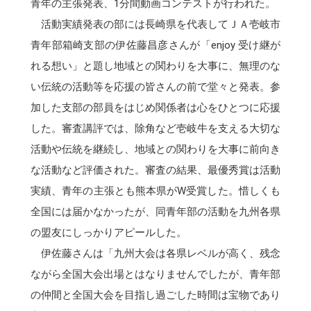
青年の主張発表、1分間動画コンテストが行われた。
活動実績発表の部には長崎県を代表してＪＡ壱岐市
青年部箱崎支部の伊佐藤昌彦さんが「enjoy 受け継が
れる想い」と題し地域との関わりを大事に、無理のな
い伝統の活動等を応援の皆さんの前で堂々と発表。参
加した支部の部員をはじめ関係者は心をひとつに応援
した。審査講評では、除角など壱岐牛を支える大切な
活動や伝統を継続し、地域との関わりを大事に前向き
な活動など評価された。審査の結果、最優秀賞は活動
実績、青年の主張とも熊本県がW受賞した。惜しくも
全国には届かなかったが、同青年部の活動を九州各県
の盟友にしっかりアピールした。
伊佐藤さんは「九州大会は各県レベルが高く、残念
ながら全国大会出場とはなりませんでしたが、青年部
の仲間と全国大会を目指し過ごした時間は宝物であり