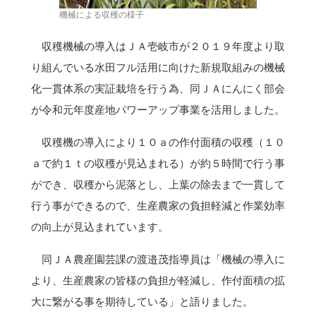
機械による収穫の様子
収穫機械の導入はＪＡ壱岐市が２０１９年度より取
り組んでいる水田フル活用に向けた新規取組みの機械
化一貫体系の実証栽培を行う為、同ＪＡにんにく部会
が令和元年度産地パワーアップ事業を活用しました。
収穫機の導入により１０ａの作付面積の収穫（１０
ａで約１ｔの収穫が見込まれる）が約５時間で行う事
ができ、収穫から泥落とし、上葉の除去まで一貫して
行う事ができるので、生産農家の負担軽減と作業効率
の向上が見込まれています。
同ＪＡ農産園芸課の渡邉茂指導員は「機械の導入に
より、生産農家の皆様の負担が軽減し、作付面積の拡
大に繋がる事を期待している」と語りました。