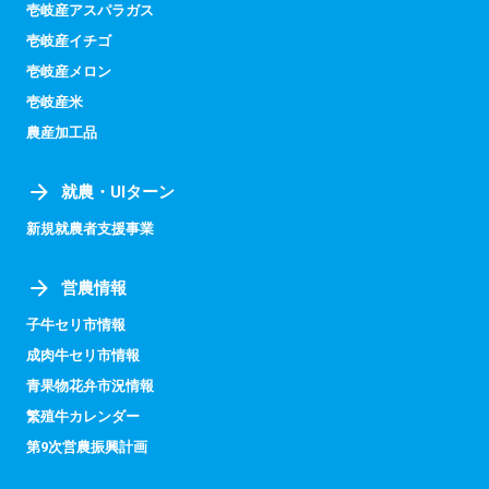
壱岐産アスパラガス
壱岐産イチゴ
壱岐産メロン
壱岐産米
農産加工品
就農・UIターン
新規就農者支援事業
営農情報
子牛セリ市情報
成肉牛セリ市情報
青果物花弁市況情報
繁殖牛カレンダー
第9次営農振興計画