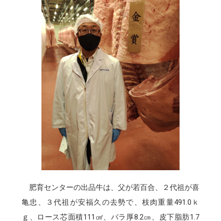
肥育センターの出品牛は、父が若百合、２代祖が喜
亀忠、３代祖が安福久の去勢で、枝肉重量491.0ｋ
ｇ、ロース芯面積111㎠、バラ厚8.2㎝、皮下脂肪1.7