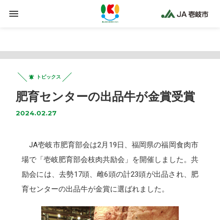
Warning
: Trying to access array offset on false in
/home/jaiki2021/ja-iki.jp/public_html/wp-
content/plugins/clicklis/settings.php
on line
425
トピックス
肥育センターの出品牛が金賞受賞
2024.02.27
JA壱岐市肥育部会は2月19日、福岡県の福岡食肉市
場で「壱岐肥育部会枝肉共励会」を開催しました。共
励会には、去勢17頭、雌6頭の計23頭が出品され、肥
育センターの出品牛が金賞に選ばれました。