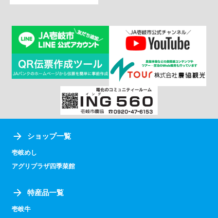
ショップ一覧
壱岐めし
アグリプラザ四季菜館
特産品一覧
壱岐牛