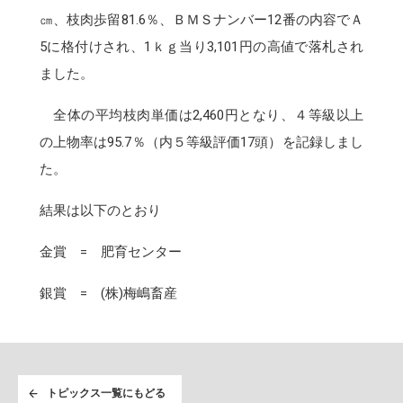
㎝、枝肉歩留81.6％、ＢＭＳナンバー12番の内容でＡ
5に格付けされ、1ｋｇ当り3,101円の高値で落札され
ました。
全体の平均枝肉単価は2,460円となり、４等級以上
の上物率は95.7％（内５等級評価17頭）を記録しまし
た。
結果は以下のとおり
金賞 = 肥育センター
銀賞 = (株)梅嶋畜産
トピックス一覧にもどる