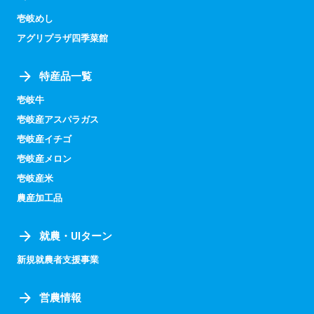
壱岐めし
アグリプラザ四季菜館
特産品一覧
壱岐牛
壱岐産アスパラガス
壱岐産イチゴ
壱岐産メロン
壱岐産米
農産加工品
就農・UIターン
新規就農者支援事業
営農情報