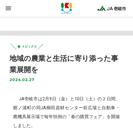
Warning
: Trying to access array offset on false in
/home/jaiki2021/ja-iki.jp/public_html/wp-
content/plugins/clicklis/settings.php
on line
425
トピックス
地域の農業と生活に寄り添った事
業展開を
2024.02.27
JA壱岐市は2月9日（金）と10日（土）の２日間、
郷ノ浦町の同JA柳田資材センター前広場と自動車・
農機具展示場で毎年恒例の「春の購買フェア」を開催
しました。