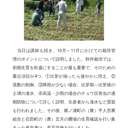
当日は講師も招き、10月～11月にかけての栽培管
理のポイントについて説明しました。秋作栽培では、
初期生育を旺盛にすることが最も重要で、そのための
重点項目が4つ。①出芽が揃ったら速やかに培土、②
茎数の制御、③降雨が少ない場合、出芽期～出芽後の
土壌の潅水、④高温・少雨の場合のチョウ目害虫の適
期防除について詳しく説明、生産者から潅水など質疑
も行われました。その後、郷ノ浦町の（農）平人営農
組合と石田町の（農）五月の圃場の生育確認を行い集
まった参加者は、意見交換を行いました。