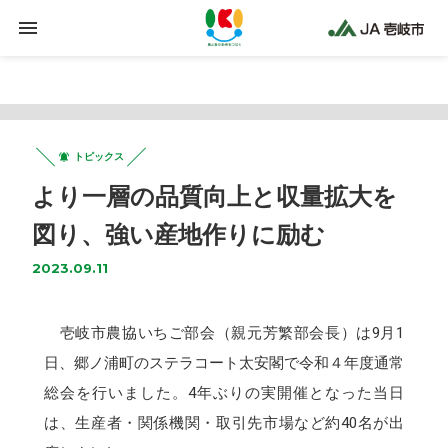
Warning
: Trying to access array offset on false in
/home/jaiki2021/ja-iki.jp/public_html/wp-
content/plugins/clicklis/settings.php
on line
425
トピックス
より一層の品質向上と収量拡大を
図り、強い産地作りに励む
2023.09.11
壱岐市農協いちご部会（親元芳繁部会長）は9月1
日、郷ノ浦町のステラコート太安閣で令和４年度通常
総会を行いました。4年ぶりの実開催となった当日
は、生産者・関係機関・取引先市場など約40名が出