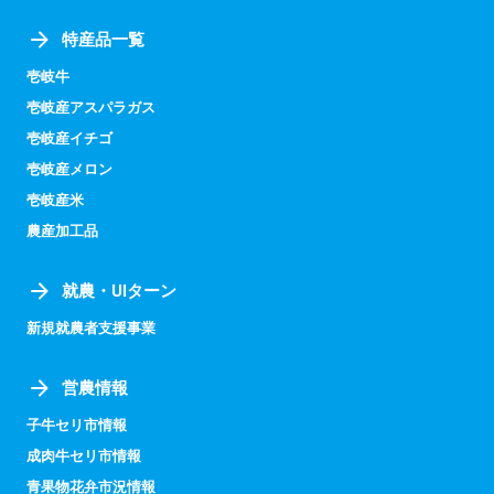
特産品一覧
壱岐牛
壱岐産アスパラガス
壱岐産イチゴ
壱岐産メロン
壱岐産米
農産加工品
就農・UIターン
新規就農者支援事業
営農情報
子牛セリ市情報
成肉牛セリ市情報
青果物花弁市況情報