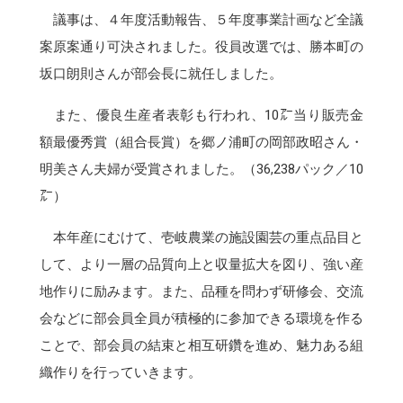
議事は、４年度活動報告、５年度事業計画など全議
案原案通り可決されました。役員改選では、勝本町の
坂口朗則さんが部会長に就任しました。
また、優良生産者表彰も行われ、10㌃当り販売金
額最優秀賞（組合長賞）を郷ノ浦町の岡部政昭さん・
明美さん夫婦が受賞されました。（36,238パック／10
㌃）
本年産にむけて、壱岐農業の施設園芸の重点品目と
して、より一層の品質向上と収量拡大を図り、強い産
地作りに励みます。また、品種を問わず研修会、交流
会などに部会員全員が積極的に参加できる環境を作る
ことで、部会員の結束と相互研鑽を進め、魅力ある組
織作りを行っていきます。