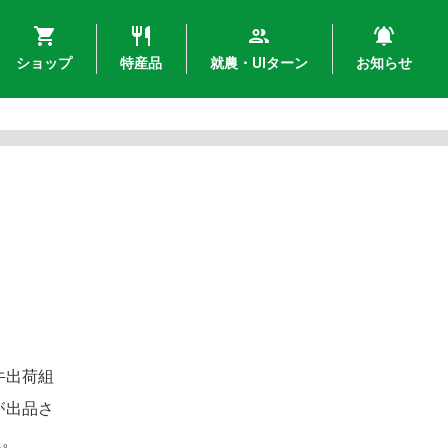
ショップ
特産品
就農・UIターン
お知らせ
牛出荷組
が出品さ
た。