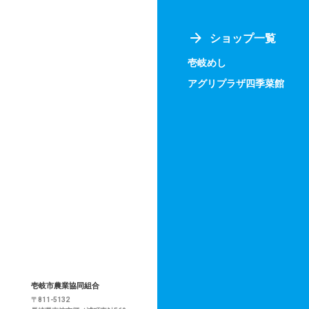
ショップ一覧
壱岐めし
アグリプラザ四季菜館
壱岐市農業協同組合
〒811-5132