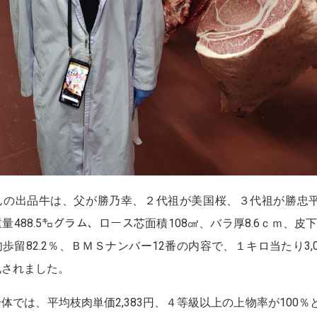
の出品牛は、父が勝乃幸、２代祖が美国桜、３代祖が勝忠
量488.5㌔グラム、ロース芯面積108㎠、バラ厚8.6ｃｍ、皮下
歩留82.2％、ＢＭＳナンバー12番の内容で、１キロ当たり3,0
札されました。
では、平均枝肉単価2,383円、４等級以上の上物率が100％