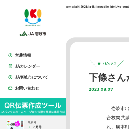
Warning
: Trying to access array offset on false in
/home/jaiki2021/ja-iki.jp/public_html/wp-cont
営農情報
トピックス
JAカレンダー
下條さん
JA壱岐市について
お問い合わせ
2023.08.07
壱岐市出
合枝肉共励
最新号
れ、勝本
７月号