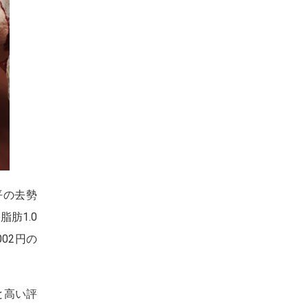
平の去勢
脂肪1.0
02円の
と高い評