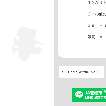
価となり
〇その他
金賞 ＝
銀賞 ＝
トピックス一覧にもどる