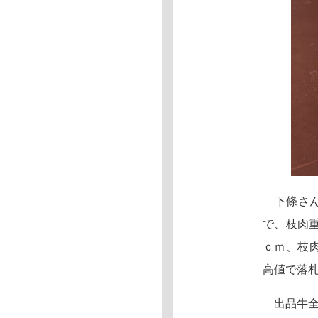
下條さん
で、枝肉重
ｃｍ、枝肉
高値で落
出品牛全体