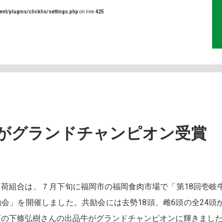
ent/plugins/clicklis/settings.php
on line
425
がグランドチャンピオン受賞
荷組合は、７月下旬に福岡市の福岡食肉市場で「第18回壱岐
会」を開催しました。共励会には去勢18頭、雌6頭の全24頭
町の下條弘樹さんの出品牛がグランドチャンピオンに輝きまし