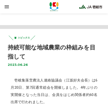
Warning
: Trying to access array offset on false in
/home/jaiki2021/ja-iki.jp/public_html/wp-
content/plugins/clicklis/settings.php
on line
425
トピックス
持続可能な地域農業の枠組みを目
指して
2023.06.26
壱岐集落営農法人連絡協議会（江坂好夫会長）は6
月20日、第7回通常総会を開催しました。4年ぶりの
実開催となった当日は、会員をはじめ関係者約60名
出席で行われました。