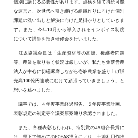
個別に講じる必要性があります。点検を経て持続可能
な運営と、次世代へ引き継げる組織作りに向けた個別
課題の洗い出しと解決に向けた足掛かりとしていきま
す。また、今年10月から導入されるインボイス制度
について講師を招き研修会を行いました。
江坂協議会長は「生産資材等の高騰、後継者問題
等、農業を取り巻く状況は厳しいが、私たち集落営農
法人が中心に切磋琢磨しながら壱岐農業を盛り上げ販
売高100億円達成にむけて頑張っていきましょう」と
想いを述べました。
議事では、４年度事業経過報告、５年度事業計画、
表彰規定の制定等全議案原案通り承認されました。
また、各種表彰も行われ、特別賞のJA組合長賞に
は、県下で初めてのFOEAS導入により、土地利用作物