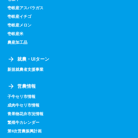
壱岐産アスパラガス
壱岐産イチゴ
壱岐産メロン
壱岐産米
農産加工品
就農・UIターン
新規就農者支援事業
営農情報
子牛セリ市情報
成肉牛セリ市情報
青果物花弁市況情報
繁殖牛カレンダー
第9次営農振興計画