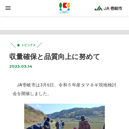
Warning
: Trying to access array offset on false in
/home/jaiki2021/ja-iki.jp/public_html/wp-
content/plugins/clicklis/settings.php
on line
425
トピックス
収量確保と品質向上に努めて
2023.03.14
JA壱岐市は3月6日、令和５年産タマネギ現地検討
会を開催しました。