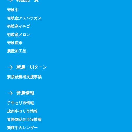
壱岐牛
壱岐産アスパラガス
壱岐産イチゴ
壱岐産メロン
壱岐産米
農産加工品
就農・UIターン
新規就農者支援事業
営農情報
子牛セリ市情報
成肉牛セリ市情報
青果物花弁市況情報
繁殖牛カレンダー