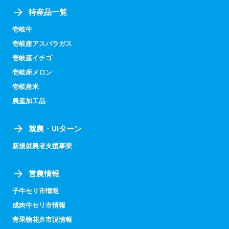
特産品一覧
壱岐牛
壱岐産アスパラガス
壱岐産イチゴ
壱岐産メロン
壱岐産米
農産加工品
就農・UIターン
新規就農者支援事業
営農情報
子牛セリ市情報
成肉牛セリ市情報
青果物花弁市況情報