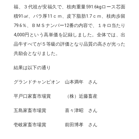
福、３代祖が安福久で、枝肉重量591.6kgロース芯面
積91㎠、バラ厚11ｃｍ、皮下脂肪1.7ｃｍ、枝肉歩留
79.6％、ＢＭＳナンバー12番の内容で、１キロ当たり
4,000円という高単価を記録しました。全体では、出
品牛すべてが５等級の評価となり品質の高さが光った
共励会となりました。
結果は以下の通り
グランドチャンピオン 山本満年 さん
平戸口家畜市場賞 （株）近藤畜産
五島家畜市場賞 喜々津昭 さん
壱岐家畜市場賞 前田博孝 さん