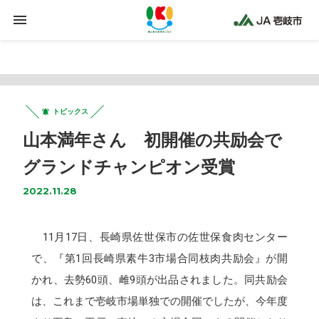
Warning
: Trying to access array offset on false in
/home/jaiki2021/ja-iki.jp/public_html/wp-
content/plugins/clicklis/settings.php
on line
425
トピックス
山本満年さん 初開催の共励会で
グランドチャンピオン受賞
2022.11.28
11月17日、長崎県佐世保市の佐世保食肉センター
で、『第1回長崎県素牛3市場合同枝肉共励会』が開
かれ、去勢60頭、雌9頭が出品されました。同共励会
は、これまで壱岐市場単独での開催でしたが、今年度