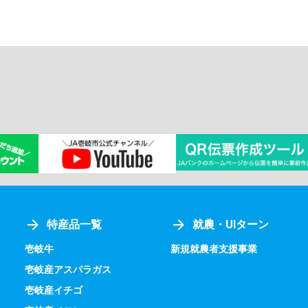
特産品一覧
就農・UIターン
壱岐牛
新規就農者支援事業
壱岐産アスパラガス
壱岐産イチゴ