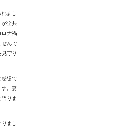
われまし
』が全共
コロナ禍
ませんで
を見守り
な感想で
ます。妻
と語りま
なりまし