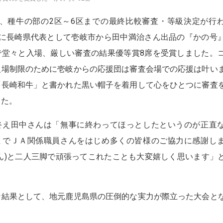
、種牛の部の2区～6区までの最終比較審査・等級決定が行
区に長崎県代表として壱岐市から田中満治さん出品の『かの号
で堂々と入場、厳しい審査の結果優等賞8席を受賞しました。
入場制限のために壱岐からの応援団は審査会場での応援は叶い
「長崎和牛」と書かれた黒い帽子を着用して心をひとつに審査
した。
え田中さんは「無事に終わってほっとしたというのが正直
までＪＡ関係職員さんをはじめ多くの皆様のご協力に感謝し
さん)と二人三脚で頑張ってこれたことも大変嬉しく思います」
結果として、地元鹿児島県の圧倒的な実力が際立った大会と