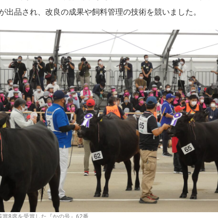
頭が出品され、改良の成果や飼料管理の技術を競いました。
等賞8席を受賞した『かの号』62番