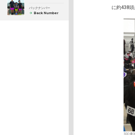
に約438
バックナンバー
Back Number
3区優