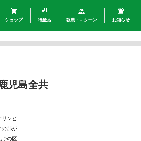
ショップ
特産品
就農・UIターン
お知らせ
鹿児島全共
オリンピ
牛の部が
九つの区