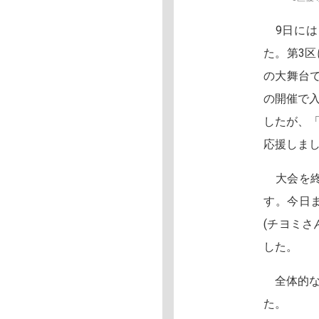
9日には
た。第3
の大舞台
の開催で
したが、
応援しま
大会を終
す。今日
(チヨミ
した。
全体的な
た。