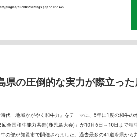
ent/plugins/clicklis/settings.php
on line
425
島県の圧倒的な実力が際立った
時代 地域かがやく和牛力』をテーマに、5年に1度の和牛の
2回全国和牛能力共進(鹿児島大会)」が10月6日～10日まで種
肉牛の部が知覧市で開催されました。過去最多の41道府県から