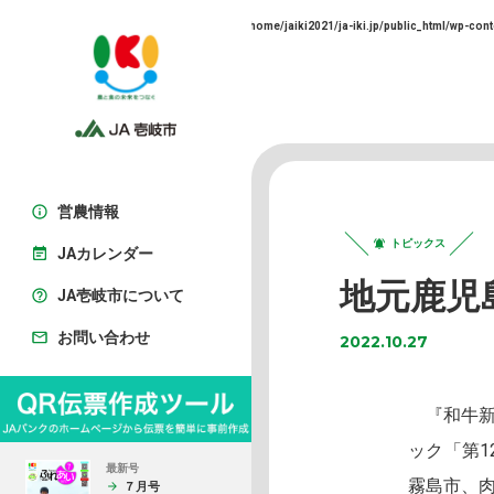
Warning
: Trying to access array offset on false in
/home/jaiki2021/ja-iki.jp/public_html/wp-cont
営農情報
トピックス
JAカレンダー
地元鹿児
JA壱岐市について
お問い合わせ
2022.10.27
『和牛新
ック「第1
最新号
霧島市、
７月号