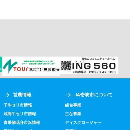
営農情報
JA壱岐市について
子牛セリ市情報
組合事業
成肉牛セリ市情報
主な事業
青果物花弁市況情報
ディスクロージャー