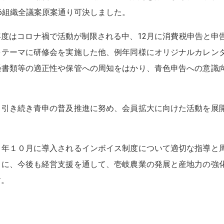
6組織全議案原案通り可決しました。
度はコロナ禍で活動が制限される中、12月に消費税申告と申
をテーマに研修会を実施した他、例年同様にオリジナルカレン
憑書類等の適正性や保管への周知をはかり、青色申告への意識
。
引き続き青申の普及推進に努め、会員拡大に向けた活動を展
年１０月に導入されるインボイス制度について適切な指導と
もに、今後も経営支援を通して、壱岐農業の発展と産地力の強
す。