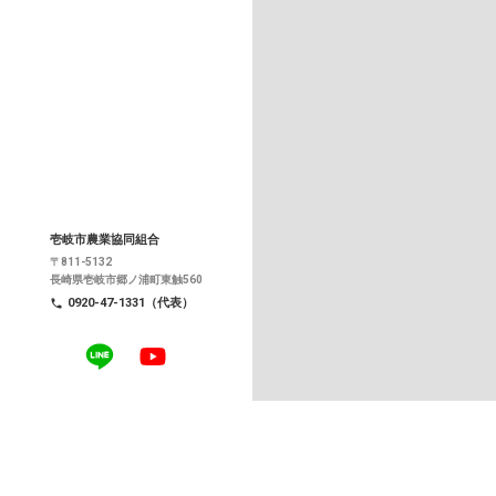
壱岐市農業協同組合
〒811-5132
長崎県壱岐市郷ノ浦町東触560
0920-47-1331（代表）