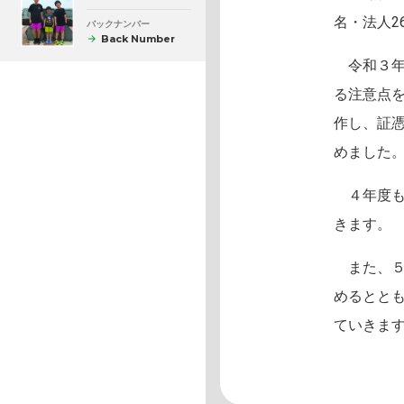
名・法人2
バックナンバー
Back Number
令和３年
る注意点
作し、証
めました
４年度も
きます。
また、５
めるとと
ていきま