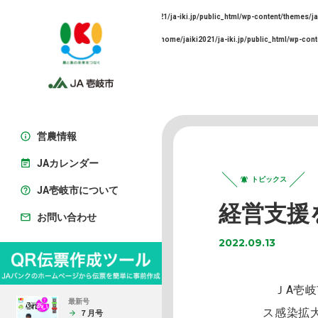
Warning
: Undefined array key 0 in
/home/jaiki2021/ja-iki.jp/public_html/wp-content/themes/ja
Warning
: Trying to access array offset on false in
/home/jaiki2021/ja-iki.jp/public_html/wp-cont
営農情報
JAカレンダー
トピックス
JA壱岐市について
経営支援
お問い合わせ
2022.09.13
ＪA壱岐
最新号
ス感染拡
７月号