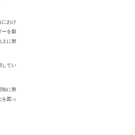
告におけ
ダーを製
向上に努
開してい
周知に努
化を図っ