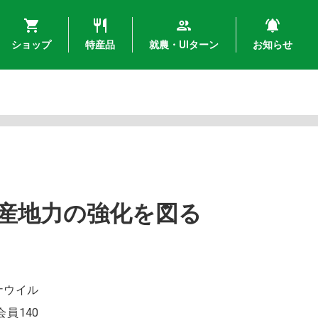
ショップ
特産品
就農・UIターン
お知らせ
産地力の強化を図る
ナウイル
員140