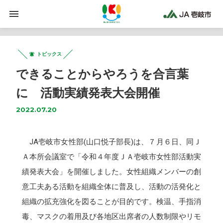
トピックス
できることからやろうを合言葉
に 活動実績発表大会開催
2022.07.20
JA壱岐市女性部(山口悦子部長)は、７月６日、同Ｊ
Ａ本所会議室で「令和４年度ＪＡ壱岐市女性部活動実
績発表大会」を開催しました。女性組織メンバーの創
意工夫ある活動を組織全体に普及し、活動の活発化と
組織の拡充強化を図ることが目的です。検温、手指消
毒、マスクの着用及び各地区出席者の人数制限やリモ