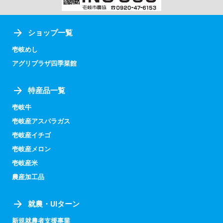
ショップ一覧
壱岐めし
アグリプラザ四季菜館
特産品一覧
壱岐牛
壱岐産アスパラガス
壱岐産イチゴ
壱岐産メロン
壱岐産米
農産加工品
就農・UIターン
新規就農者支援事業