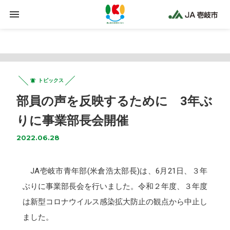
Warning
: Trying to access array offset on false in
/home/jaiki2021/ja-iki.jp/public_html/wp-
content/plugins/clicklis/settings.php
on line
425
トピックス
部員の声を反映するために 3年ぶ
りに事業部長会開催
2022.06.28
JA壱岐市青年部(米倉浩太部長)は、6月21日、３年
ぶりに事業部長会を行いました。令和２年度、３年度
は新型コロナウイルス感染拡大防止の観点から中止し
ました。