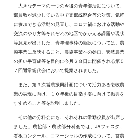
大きなテーマの一つの今後の青年部活動について、
部員数が減少している中で支部統廃合等の対策、気軽
に参加できる活動の見直し、コロナ禍における活動や
交流のやり方等それぞれの地区でかかえる課題や現状
等意見が出ました。青年理事枠の新設については、農
協事業に反映すること、農協事業への参画、壱岐農業
の担い手育成等を目的に今月２８日に開催される第５
７回通常総代会において提案されました。
また、第９次営農振興計画について活力ある壱岐農
業の実現に向け、１０年後の目指す姿に向けて振興を
すすめること等を説明しました。
その他の分科会にも、それぞれの常勤役員が出席し
ました。農協部・農政部分科会では、JAフェスタ、
看板コンクール、コマーシャルの作成について、営農