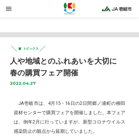
Warning
: Trying to access array offset on false in
/home/jaiki2021/ja-iki.jp/public_html/wp-
content/plugins/clicklis/settings.php
on line
425
トピックス
人や地域とのふれあいを大切に
春の購買フェア開催
2022.04.27
JA壱岐市は、4月15・16日の2日間郷ノ浦町の柳田
資材センターで購買フェアを開催しました。本フェア
は、例年2月に行っていますが、新型コロナウイルス
感染防止の観点から延期していました。