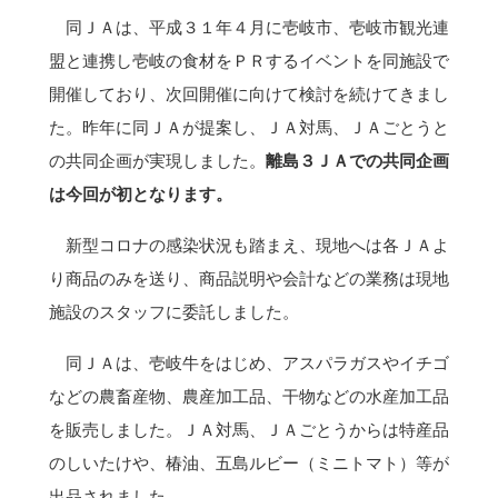
同ＪＡは、平成３１年４月に壱岐市、壱岐市観光連
盟と連携し壱岐の食材をＰＲするイベントを同施設で
開催しており、次回開催に向けて検討を続けてきまし
た。昨年に同ＪＡが提案し、ＪＡ対馬、ＪＡごとうと
の共同企画が実現しました。
離島３ＪＡでの共同企画
は今回が初となります。
新型コロナの感染状況も踏まえ、現地へは各ＪＡよ
り商品のみを送り、商品説明や会計などの業務は現地
施設のスタッフに委託しました。
同ＪＡは、壱岐牛をはじめ、アスパラガスやイチゴ
などの農畜産物、農産加工品、干物などの水産加工品
を販売しました。ＪＡ対馬、ＪＡごとうからは特産品
のしいたけや、椿油、五島ルビー（ミニトマト）等が
出品されました。