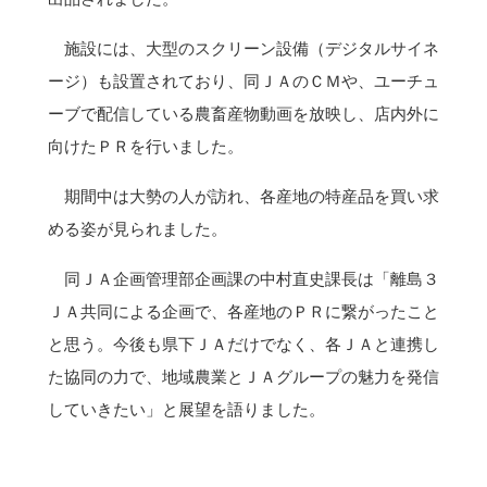
施設には、大型のスクリーン設備（デジタルサイネ
ージ）も設置されており、同ＪＡのＣＭや、ユーチュ
ーブで配信している農畜産物動画を放映し、店内外に
向けたＰＲを行いました。
期間中は大勢の人が訪れ、各産地の特産品を買い求
める姿が見られました。
同ＪＡ企画管理部企画課の中村直史課長は「離島３
ＪＡ共同による企画で、各産地のＰＲに繋がったこと
と思う。今後も県下ＪＡだけでなく、各ＪＡと連携し
た協同の力で、地域農業とＪＡグループの魅力を発信
していきたい」と展望を語りました。