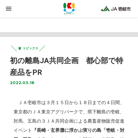
Warning
: Trying to access array offset on false in
/home/jaiki2021/ja-iki.jp/public_html/wp-
content/plugins/clicklis/settings.php
on line
425
トピックス
初の離島JA共同企画 都心部で特
産品をPR
2022.03.18
ＪＡ壱岐市は３月１５日から１８日までの４日間、
東京都のＪＡ東京アグリパークで、県下離島の壱岐、
対馬、五島の３ＪＡ共同企画による農畜産物販売促進
イベント
『長崎・玄界灘に浮かぶ実りの島「壱岐・対