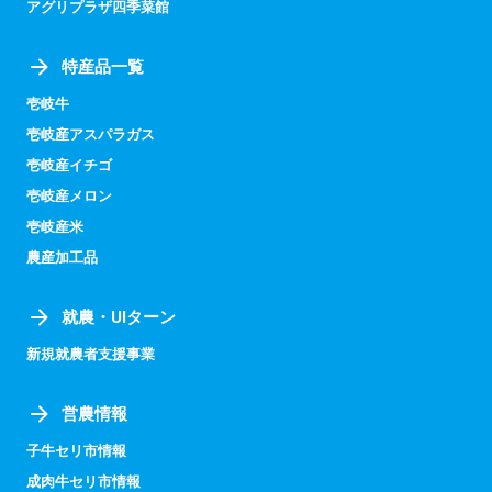
アグリプラザ四季菜館
特産品一覧
壱岐牛
壱岐産アスパラガス
壱岐産イチゴ
壱岐産メロン
壱岐産米
農産加工品
就農・UIターン
新規就農者支援事業
営農情報
子牛セリ市情報
成肉牛セリ市情報