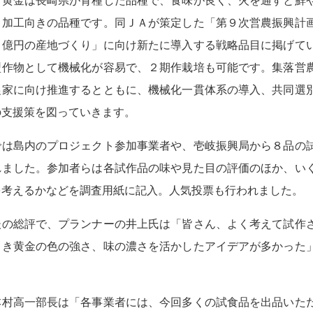
黄金は長崎県が育種した品種で、食味が良く、火を通すと鮮
、加工向きの品種です。同ＪＡが策定した「第９次営農振興計
１億円の産地づくり」に向け新たに導入する戦略品目に掲げて
型作物として機械化が容易で、２期作栽培も可能です。集落営
農家に向け推進するとともに、機械化一貫体系の導入、共同選
の支援策を図っていきます。
は島内のプロジェクト参加事業者や、壱岐振興局から８品の
れました。参加者らは各試作品の味や見た目の評価のほか、い
を考えるかなどを調査用紙に記入。人気投票も行われました。
の総評で、プランナーの井上氏は「皆さん、よく考えて試作
さき黄金の色の強さ、味の濃さを活かしたアイデアが多かった
村高一部長は「各事業者には、今回多くの試食品を出品いた