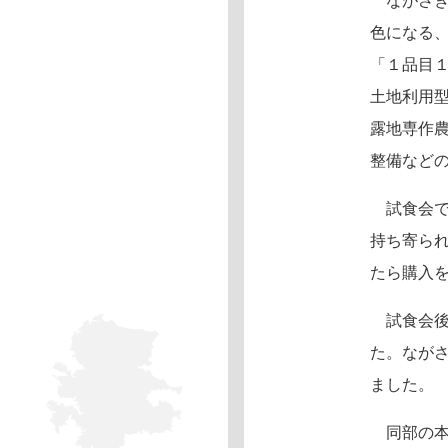
ながさき
色になる
「１品目
土地利用
露地専作
整備など
試食会で
持ち寄ら
たら購入
試食会後
た。なが
ました。
同部の本