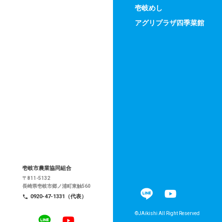
壱岐めし
アグリプラザ四季菜館
壱岐市農業協同組合
〒811-5132
長崎県壱岐市郷ノ浦町東触560
0920-47-1331（代表）
©JAikishi All Right Reserved