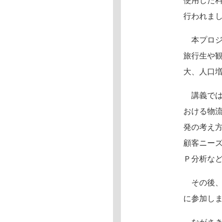
使用した
行われま
本プロジ
旅行生や
大、人口
講義では
おける物
発の考え
顧客ニー
Ｐ分析な
その後、
に参加し