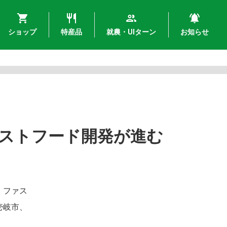
ショップ
特産品
就農・UIターン
お知らせ
ストフード開発が進む
！ファス
壱岐市、