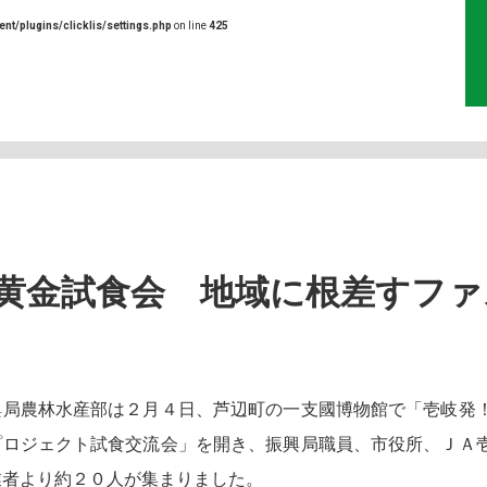
ent/plugins/clicklis/settings.php
on line
425
黄金試食会 地域に根差すファ
局農林水産部は２月４日、芦辺町の一支國博物館で「壱岐発
プロジェクト試食交流会」を開き、振興局職員、市役所、ＪＡ
業者より約２０人が集まりました。