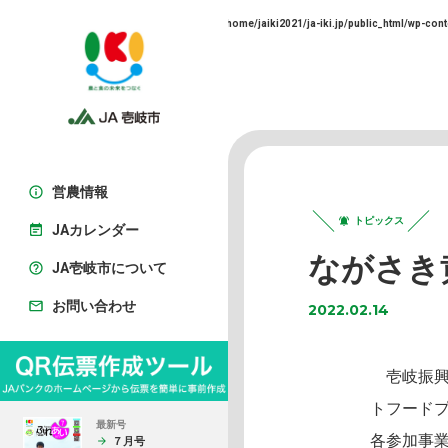
Warning
: Trying to access array offset on false in
/home/jaiki2021/ja-iki.jp/public_html/wp-cont
営農情報
トピックス
JAカレンダー
ながさき
JA壱岐市について
お問い合わせ
2022.02.14
壱岐振興
トフード
最新号
各参加事
７月号