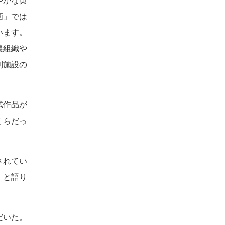
やかな黄
画」では
います。
農組織や
別施設の
試作品が
くらだっ
されてい
」と語り
だいた。