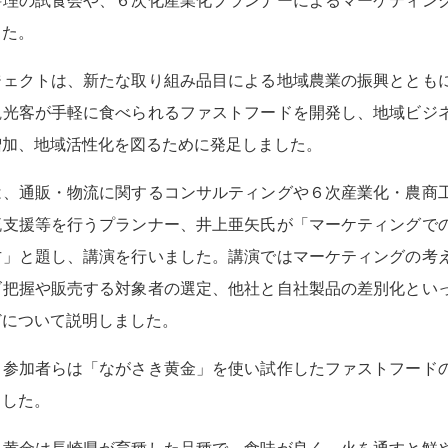
料理の試食会や、６次化産業化プランナーによるマーケティン
した。
ェクトは、新たな取り組み品目による地域農業の振興ととも
観光客が手軽に食べられるファストフードを開発し、地域ビジ
増加、地域活性化を図るために発足しました。
、通販・物流に関するコンサルティングや６次産業化・農商
流支援等を行うプランナー、井上亜矢氏が「マーケティングで
方」と題し、講演を行いました。講演ではマーケティングの考
ズ把握や販売する対象者の選定、他社と自社製品の差別化とい
どについて説明しました。
参加者らは「ながさき黄金」を使い試作したファストフード
ました。