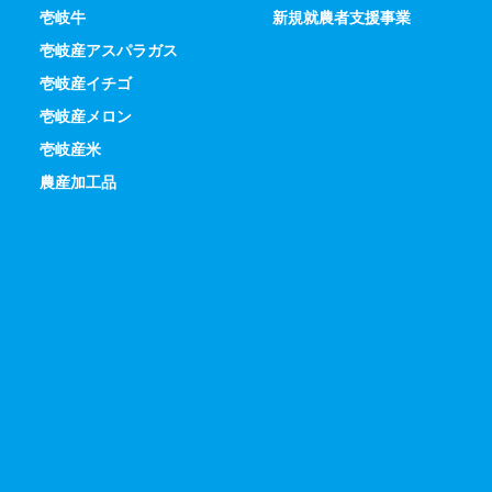
壱岐牛
新規就農者支援事業
壱岐産アスパラガス
壱岐産イチゴ
壱岐産メロン
壱岐産米
農産加工品