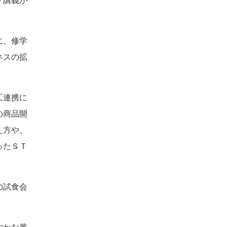
グ講義が
に、修学
ネスの拡
工連携に
の商品開
え方や、
ったＳＴ
の試食会