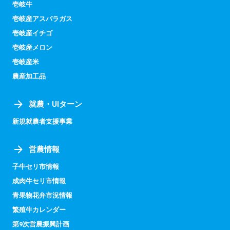
壱岐牛
壱岐産アスパラガス
壱岐産イチゴ
壱岐産メロン
壱岐産米
農産加工品
就農・UIターン
新規就農者支援事業
営農情報
子牛セリ市情報
成肉牛セリ市情報
青果物花弁市況情報
繁殖牛カレンダー
第9次営農振興計画