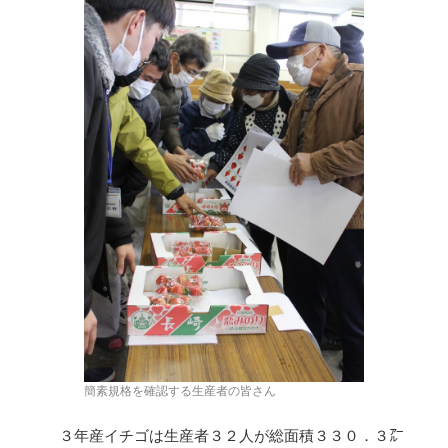
簡素規格を確認する生産者の皆さん
３年産イチゴは生産者３２人が総面積３３０．３㌃