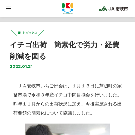
トピックス
イチゴ出荷 簡素化で労力・経費
削減を図る
2022.01.21
ＪＡ壱岐市いちご部会は、１月１３日に芦辺町の家
畜市場で令和３年産イチゴ中間目揃会を行いました。
昨年１１月からの出荷状況に加え、今後実施される出
荷要領の簡素化について協議しました。