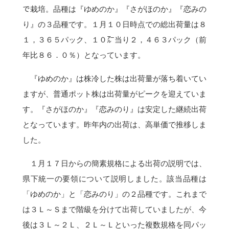
で栽培。品種は『ゆめのか』『さがほのか』『恋みの
り』の３品種です。１月１０日時点での総出荷量は８
１，３６５パック、１０㌃当り２，４６３パック（前
年比８６．０％）となっています。
『ゆめのか』は株冷した株は出荷量が落ち着いてい
ますが、普通ポット株は出荷量がピークを迎えていま
す。『さがほのか』『恋みのり』は安定した継続出荷
となっています。昨年内の出荷は、高単価で推移しま
した。
１月１７日からの簡素規格による出荷の説明では、
県下統一の要領について説明しました。該当品種は
「ゆめのか」と「恋みのり」の２品種です。これまで
は３Ｌ～Ｓまで階級を分けて出荷していましたが、今
後は３Ｌ～２Ｌ、２Ｌ～Ｌといった複数規格を同パッ