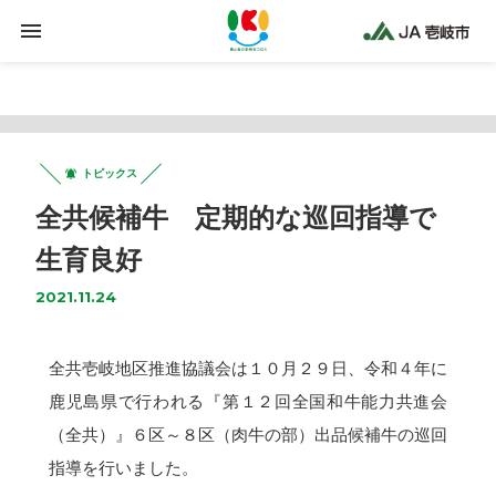
Warning
: Trying to access array offset on false in
/home/jaiki2021/ja-iki.jp/public_html/wp-
content/plugins/clicklis/settings.php
on line
425
トピックス
全共候補牛 定期的な巡回指導で
生育良好
2021.11.24
全共壱岐地区推進協議会は１０月２９日、令和４年に
鹿児島県で行われる『第１２回全国和牛能力共進会
（全共）』６区～８区（肉牛の部）出品候補牛の巡回
指導を行いました。