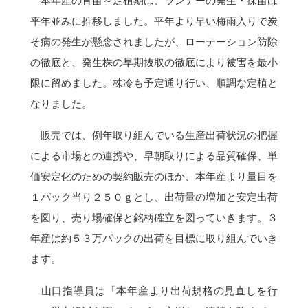
本年産の育苗～定植期は、ランナーの発生・採苗は
平年並みに推移しました。平年より早い梅雨入りで炭
そ病の発生が懸念されましたが、ローテーション防除
の徹底と、発生株の早期抜取の徹底により被害を最小
限に留めました。株冷も予定通り行い、順調な定植と
なりました。
販売では、例年取り組んでいる生産出荷状況の把握
による市場との連携や、早朝取りによる品質確保、単
価安定化のための契約販売のほか、本年産より量目を
１パック当り２５０ｇとし、出荷量の増加と安定出荷
を図り、売り場確保と銘柄確立を図っていきます。３
年産は約５３万パックの出荷を目標に取り組んでいき
ます。
山口指導員は「本年産より出荷規格の見直しを行