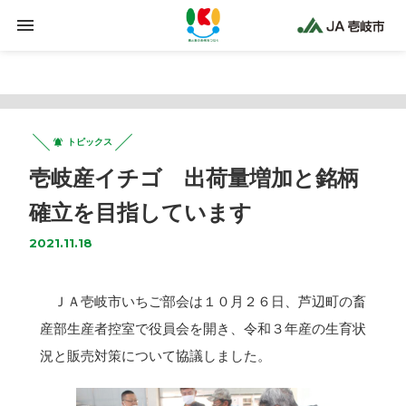
Warning
: Trying to access array offset on false in
/home/jaiki2021/ja-iki.jp/public_html/wp-
content/plugins/clicklis/settings.php
on line
425
トピックス
壱岐産イチゴ 出荷量増加と銘柄
確立を目指しています
2021.11.18
ＪＡ壱岐市いちご部会は１０月２６日、芦辺町の畜
産部生産者控室で役員会を開き、令和３年産の生育状
況と販売対策について協議しました。