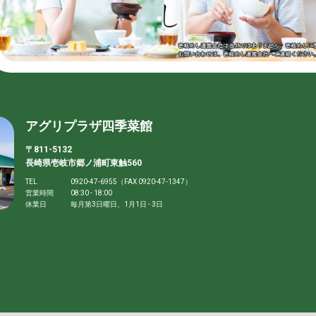
アグリプラザ四季菜館
〒811-5132
長崎県壱岐市郷ノ浦町東触560
TEL
0920-47-6955（FAX 0920-47-1347）
営業時間
08:30 - 18:00
休業日
毎月第3日曜日、1月1日 - 3日