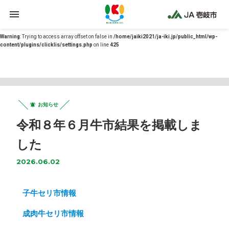
Warning
: Undefined array key 0 in
/home/jaiki2021/ja-iki.jp/public_html/wp-
content/themes/ja-iki/functions.php
on line
12
Warning
: Trying to access array offset on false in
/home/jaiki2021/ja-iki.jp/public_html/wp-
content/plugins/clicklis/settings.php
on line
425
お知らせ
令和８年６月牛市結果を掲載しま
した
2026.06.02
子牛セリ市情報
成肉牛セリ市情報