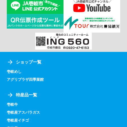
ショップ一覧
壱岐めし
アグリプラザ四季菜館
特産品一覧
壱岐牛
壱岐産アスパラガス
壱岐産イチゴ