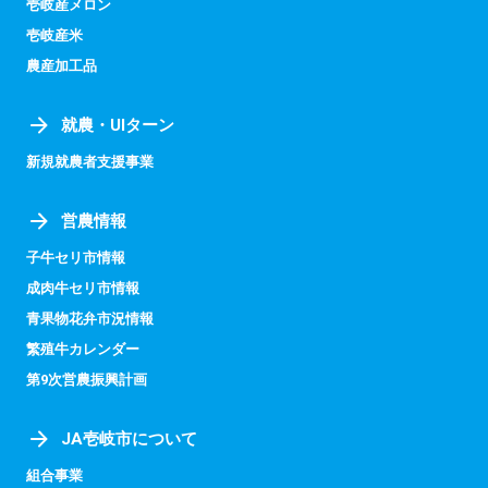
壱岐産メロン
壱岐産米
農産加工品
就農・UIターン
新規就農者支援事業
営農情報
子牛セリ市情報
成肉牛セリ市情報
青果物花弁市況情報
繁殖牛カレンダー
第9次営農振興計画
JA壱岐市について
組合事業