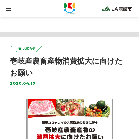
Warning
: Trying to access array offset on false in
/home/jaiki2021/ja-iki.jp/public_html/wp-
content/plugins/clicklis/settings.php
on line
425
お知らせ
壱岐産農畜産物消費拡大に向けた
お願い
2020.04.10