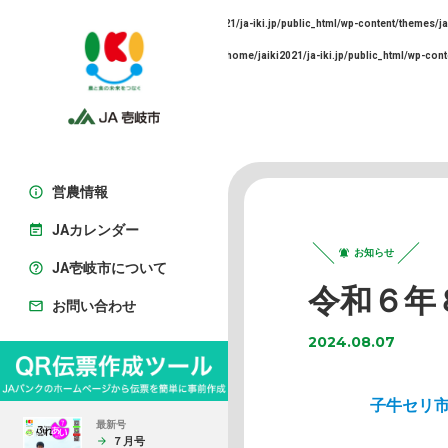
Warning
: Undefined array key 0 in
/home/jaiki2021/ja-iki.jp/public_html/wp-content/themes/ja
Warning
: Trying to access array offset on false in
/home/jaiki2021/ja-iki.jp/public_html/wp-cont
営農情報
JAカレンダー
お知らせ
JA壱岐市について
令和６年
お問い合わせ
2024.08.07
子牛セリ
最新号
７月号