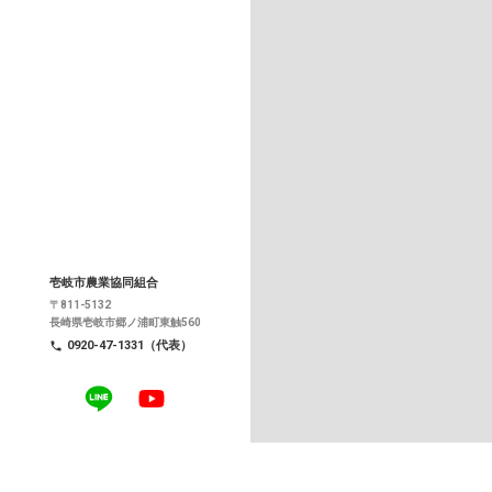
壱岐市農業協同組合
〒811-5132
長崎県壱岐市郷ノ浦町東触560
0920-47-1331（代表）