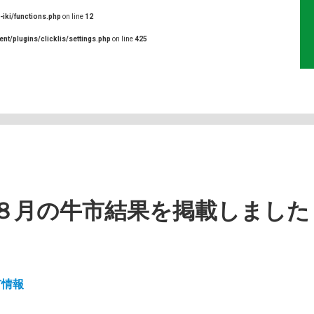
-iki/functions.php
on line
12
ent/plugins/clicklis/settings.php
on line
425
８月の牛市結果を掲載しました
市情報