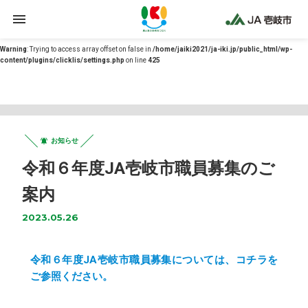
Warning
: Undefined array key 0 in
/home/jaiki2021/ja-iki.jp/public_html/wp-
content/themes/ja-iki/functions.php
on line
12
Warning
: Trying to access array offset on false in
/home/jaiki2021/ja-iki.jp/public_html/wp-
content/plugins/clicklis/settings.php
on line
425
お知らせ
令和６年度JA壱岐市職員募集のご
案内
2023.05.26
令和６年度JA壱岐市職員募集については、コチラを
ご参照ください。