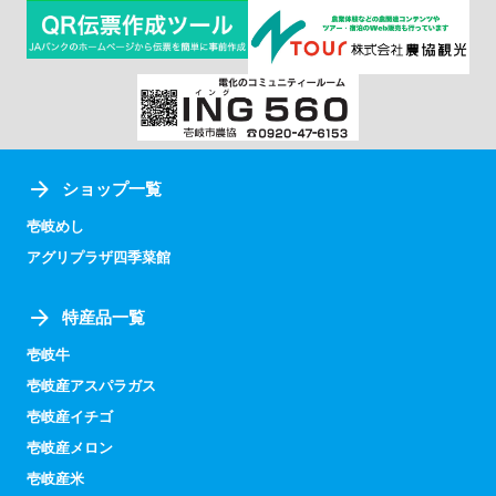
ショップ一覧
壱岐めし
アグリプラザ四季菜館
特産品一覧
壱岐牛
壱岐産アスパラガス
壱岐産イチゴ
壱岐産メロン
壱岐産米