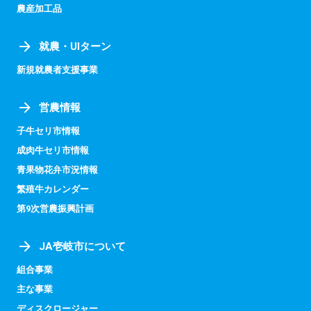
農産加工品
就農・UIターン
新規就農者支援事業
営農情報
子牛セリ市情報
成肉牛セリ市情報
青果物花弁市況情報
繁殖牛カレンダー
第9次営農振興計画
JA壱岐市について
組合事業
主な事業
ディスクロージャー