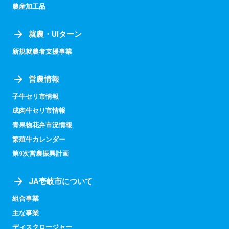
農産加工品
就農・UIターン
新規就農者支援事業
営農情報
子牛セリ市情報
成肉牛セリ市情報
青果物花弁市況情報
繁殖牛カレンダー
第9次営農振興計画
JA壱岐市について
組合事業
主な事業
ディスクロージャー