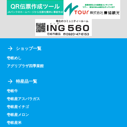
ショップ一覧
壱岐めし
アグリプラザ四季菜館
特産品一覧
壱岐牛
壱岐産アスパラガス
壱岐産イチゴ
壱岐産メロン
壱岐産米