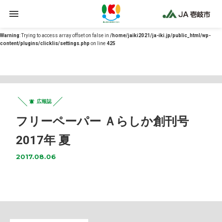
Warning
: Undefined array key 0 in
/home/jaiki2021/ja-iki.jp/public_html/wp-
content/themes/ja-iki/functions.php
on line
12
Warning
: Trying to access array offset on false in
/home/jaiki2021/ja-iki.jp/public_html/wp-
content/plugins/clicklis/settings.php
on line
425
広報誌
フリーペーパー Ａらしか創刊号
2017年 夏
2017.08.06