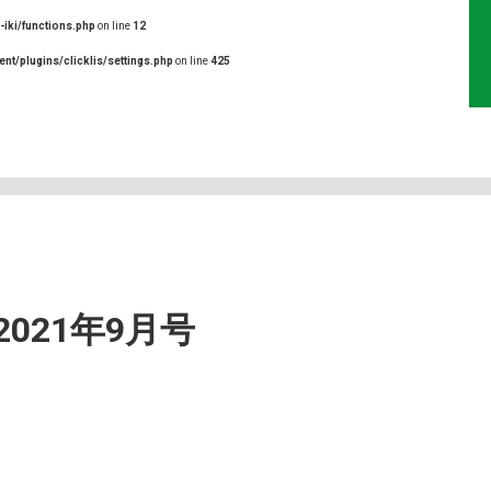
-iki/functions.php
on line
12
ent/plugins/clicklis/settings.php
on line
425
021年9月号