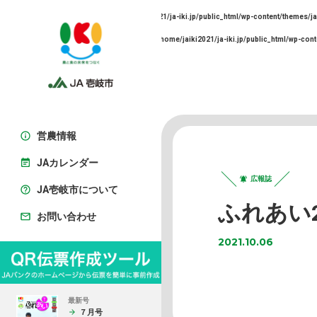
Warning
: Undefined array key 0 in
/home/jaiki2021/ja-iki.jp/public_html/wp-content/themes/ja
Warning
: Trying to access array offset on false in
/home/jaiki2021/ja-iki.jp/public_html/wp-cont
営農情報
JAカレンダー
広報誌
JA壱岐市について
ふれあい2
お問い合わせ
2021.10.06
最新号
７月号