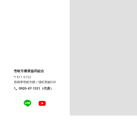
壱岐市農業協同組合
〒811-5132
長崎県壱岐市郷ノ浦町東触560
0920-47-1331（代表）